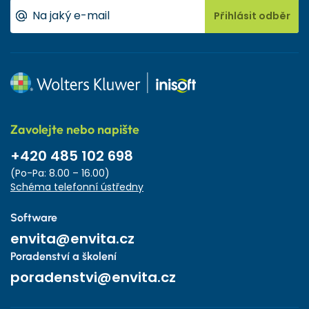
Přihlásit odběr
Zavolejte nebo napište
+420 485 102 698
(Po-Pa: 8.00 – 16.00)
Schéma telefonní ústředny
Software
envita@envita.cz
Poradenství a školení
poradenstvi@envita.cz