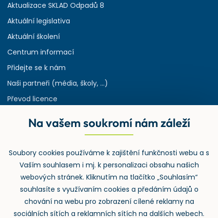
Aktualizace SKLAD Odpadů 8
Aktuální legislativa
Aktuální školení
Centrum informací
Přidejte se k nám
Naši partneři (média, školy, ...)
Převod licence
Reference
Na vašem soukromí nám záleží
Rejstřík používaných zkratek v odpadech
HW & SW požadavky pro náš IS
Soubory cookies používáme k zajištění funkčnosti webu a s
Zpětný odběr
Vaším souhlasem i mj. k personalizaci obsahu našich
webových stránek. Kliknutím na tlačítko „Souhlasím“
souhlasíte s využívaním cookies a předáním údajů o
chování na webu pro zobrazení cílené reklamy na
sociálních sítích a reklamních sítích na dalších webech.