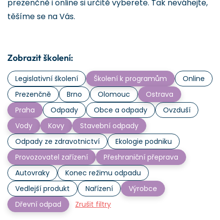
prezenčně i online si určitě vyberete. Tak neváhejte,
těšíme se na Vás.
Zobrazit školení:
Legislativní školení
Školení k programům
Online
Prezenčně
Brno
Olomouc
Ostrava
Praha
Odpady
Obce a odpady
Ovzduší
Vody
Kovy
Stavební odpady
Odpady ze zdravotnictví
Ekologie podniku
Provozovatel zařízení
Přeshraniční přeprava
Autovraky
Konec režimu odpadu
Vedlejší produkt
Nařízení
Výrobce
Dřevní odpad
Zrušit filtry