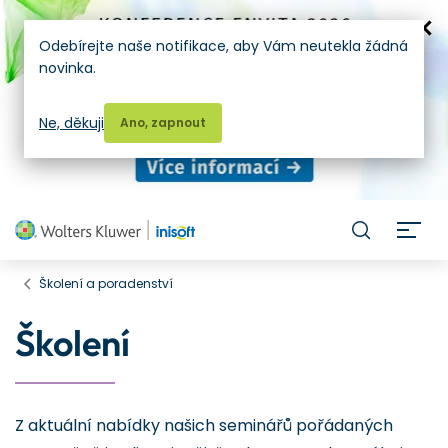
Odebírejte naše notifikace, aby Vám neutekla žádná
novinka.
Ne, děkuji
Ano, zapnout
H
Školení a poradenství
Školení
Z aktuální nabídky našich seminářů pořádaných