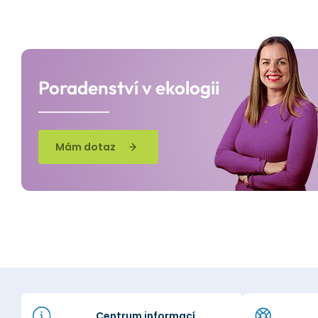
Poradenství v ekologii
Mám dotaz
Centrum informací