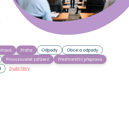
trava
Praha
Odpady
Obce a odpady
Provozovatel zařízení
Přeshraniční přeprava
d
Zrušit filtry