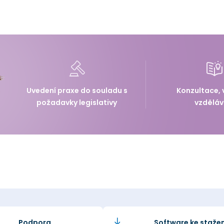
Uvedení praxe do souladu s
Konzultace, 
požadavky legislativy
vzděláv
Podpora
Software ke stažen