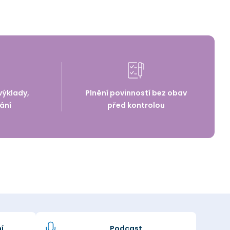
výklady,
Plnění povinností bez obav
ání
před kontrolou
í
Podcast