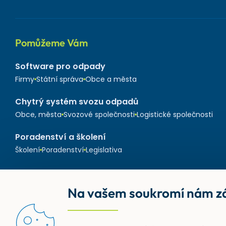
Pomůžeme Vám
Software pro odpady
Firmy
Státní správa
Obce a města
Chytrý systém svozu odpadů
Obce, města
Svozové společnosti
Logistické společnosti
Poradenství a školení
Školení
Poradenství
Legislativa
Na vašem soukromí nám zá