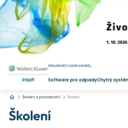
Aktuálně
O nás
Kontakty
Software pro odpady
Chytrý systé
Úvod
Školení a poradenství
Školení
Školení