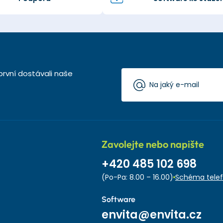
první dostávali naše
Zavolejte nebo napište
+420 485 102 698
(Po-Pa: 8.00 – 16.00)
Schéma telef
Software
envita@envita.cz