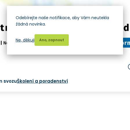
Odebírejte naše notifikace, aby Vám neutekla
žádná novinka.
Ne, děkuji
Ano, zapnout
m svozu
Školení a poradenství