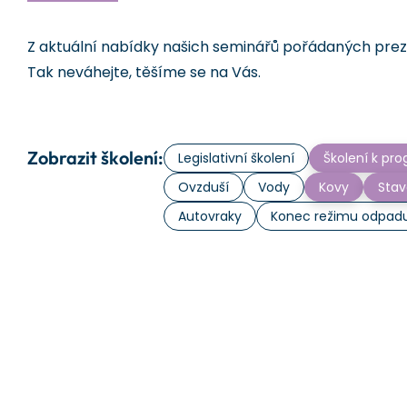
Z aktuální nabídky našich seminářů pořádaných prezen
Tak neváhejte, těšíme se na Vás.
Zobrazit školení:
Legislativní školení
Školení k p
Ovzduší
Vody
Kovy
Stav
Autovraky
Konec režimu odpad