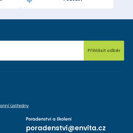
Přihlásit odběr
onní ústředny
Poradenství a školení
poradenstvi@envita.cz