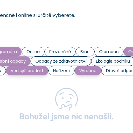
čně i online si určitě vyberete.
rogramům
Online
Prezenčně
Brno
Olomouc
Os
ební odpady
Odpady ze zdravotnictví
Ekologie podniku
u
Vedlejší produkt
Nařízení
Výrobce
Dřevní odpa
Bohužel jsme nic nenašli.