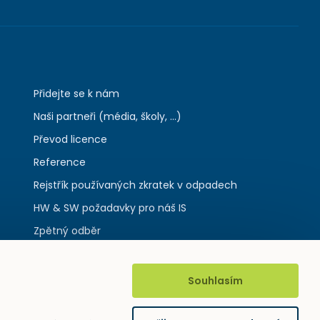
Přidejte se k nám
Naši partneři (média, školy, ...)
Převod licence
Reference
Rejstřík používaných zkratek v odpadech
HW & SW požadavky pro náš IS
Zpětný odběr
Souhlasím