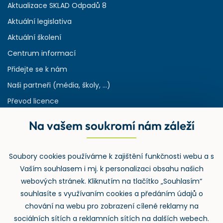
Aktualizace SKLAD Odpadů 8
Aktuální legislativa
Aktuální školení
Centrum informací
Přidejte se k nám
Naši partneři (média, školy, ...)
Převod licence
Reference
Na vašem soukromí nám záleží
Rejstřík používaných zkratek v odpadech
HW & SW požadavky pro náš IS
Soubory cookies používáme k zajištění funkčnosti webu a s
Zpětný odběr
Vaším souhlasem i mj. k personalizaci obsahu našich
webových stránek. Kliknutím na tlačítko „Souhlasím“
souhlasíte s využívaním cookies a předáním údajů o
chování na webu pro zobrazení cílené reklamy na
sociálních sítích a reklamních sítích na dalších webech.