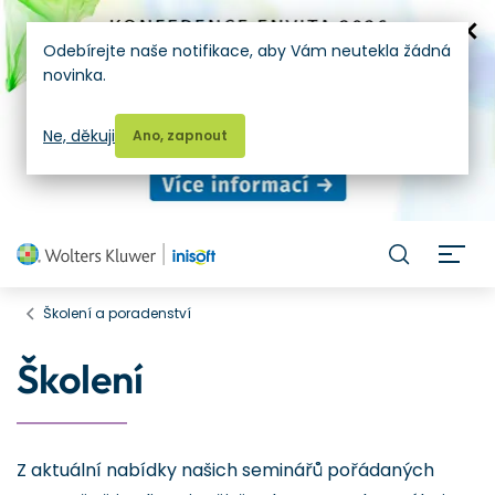
Odebírejte naše notifikace, aby Vám neutekla žádná
novinka.
Ne, děkuji
Ano, zapnout
H
Školení a poradenství
Školení
Z aktuální nabídky našich seminářů pořádaných