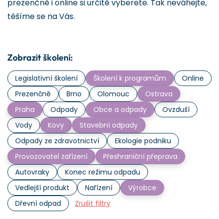
prezenčně i online si určitě vyberete. Tak neváhejte,
těšíme se na Vás.
Zobrazit školení:
Legislativní školení
Školení k programům
Online
Prezenčně
Brno
Olomouc
Ostrava
Praha
Odpady
Obce a odpady
Ovzduší
Vody
Kovy
Stavební odpady
Odpady ze zdravotnictví
Ekologie podniku
Provozovatel zařízení
Přeshraniční přeprava
Autovraky
Konec režimu odpadu
Vedlejší produkt
Nařízení
Výrobce
Dřevní odpad
Zrušit filtry