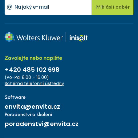
Přihlásit odběr
Zavolejte nebo napište
+420 485 102 698
(Po-Pa: 8.00 – 16.00)
Schéma telefonní ústředny
Software
envita@envita.cz
Poradenství a školení
poradenstvi@envita.cz