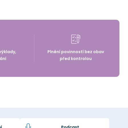
výklady,
Plnění povinností bez obav
ání
před kontrolou
í
Podcast