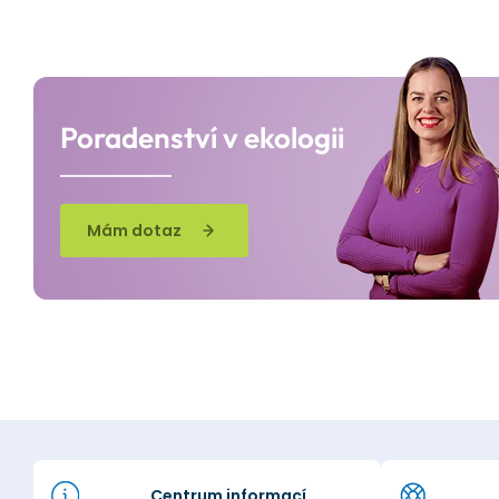
Poradenství v ekologii
Mám dotaz
Centrum informací