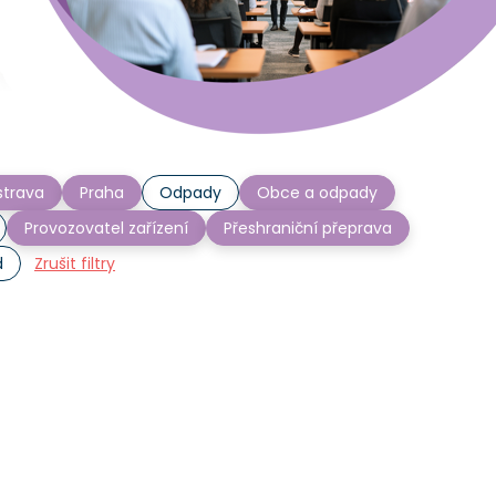
trava
Praha
Odpady
Obce a odpady
Provozovatel zařízení
Přeshraniční přeprava
d
Zrušit filtry