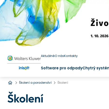
Aktuálně
O nás
Kontakty
Software pro odpady
Chytrý systé
Úvod
Školení a poradenství
Školení
Školení