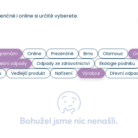
čně i online si určitě vyberete.
rogramům
Online
Prezenčně
Brno
Olomouc
Os
ební odpady
Odpady ze zdravotnictví
Ekologie podniku
u
Vedlejší produkt
Nařízení
Výrobce
Dřevní odpa
Bohužel jsme nic nenašli.