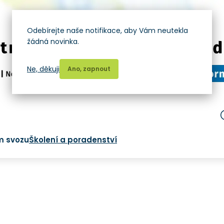
Odebírejte naše notifikace, aby Vám neutekla
žádná novinka.
Ne, děkuji
Ano, zapnout
m svozu
Školení a poradenství