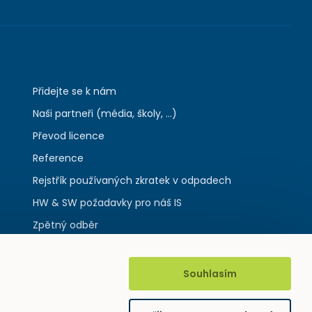
Přidejte se k nám
Naši partneři (média, školy, ...)
Převod licence
Reference
Rejstřík používaných zkratek v odpadech
HW & SW požadavky pro náš IS
Zpětný odběr
Souhlasím