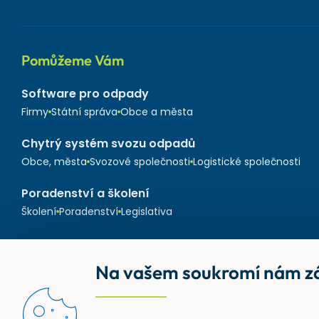
Pomůžeme Vám
Software pro odpady
Firmy
Státní správa
Obce a města
Chytrý systém svozu odpadů
Obce, města
Svozové společnosti
Logistické společnosti
Poradenství a školení
Školení
Poradenství
Legislativa
Na vašem soukromí nám zá