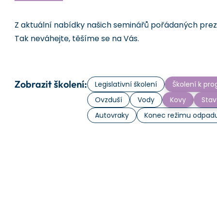
Z aktuální nabídky našich seminářů pořádaných prezen
Tak neváhejte, těšíme se na Vás.
Zobrazit školení:
Legislativní školení
Školení k p
Ovzduší
Vody
Kovy
Stav
Autovraky
Konec režimu odpad