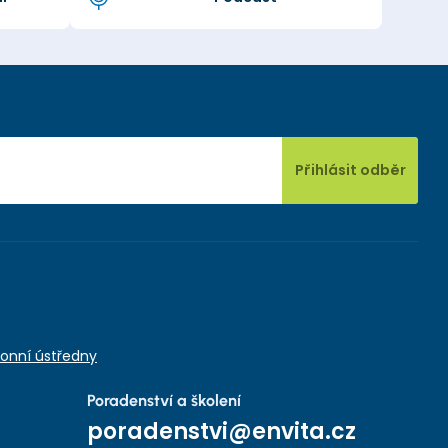
Přihlásit odběr
onní ústředny
Poradenství a školení
poradenstvi@envita.cz