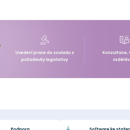
Uvedení praxe do souladu s
Konzultace, 
požadavky legislativy
vzděláv
Podpora
Software ke stažen