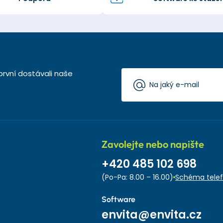
první dostávali naše
Zavolejte nebo napište
+420 485 102 698
(Po-Pa: 8.00 – 16.00)
Schéma telef
Software
envita@envita.cz