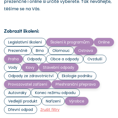
prezenčně i online si určitě vyberete. Tak neváhejte,
těšíme se na Vás.
Zobrazit školení:
Legislativní školení
Školení k programům
Online
Prezenčně
Brno
Olomouc
Ostrava
Praha
Odpady
Obce a odpady
Ovzduší
Vody
Kovy
Stavební odpady
Odpady ze zdravotnictví
Ekologie podniku
Provozovatel zařízení
Přeshraniční přeprava
Autovraky
Konec režimu odpadu
Vedlejší produkt
Nařízení
Výrobce
Dřevní odpad
Zrušit filtry