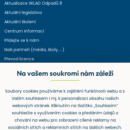
Aktualizace SKLAD Odpadů 8
Aktuální legislativa
Aktuální školení
Centrum informací
Přidejte se k nám
Naši partneři (média, školy, ...)
Převod licence
Reference
Na vašem soukromí nám záleží
Rejstřík používaných zkratek v odpadech
HW & SW požadavky pro náš IS
Soubory cookies používáme k zajištění funkčnosti webu a s
Zpětný odběr
Vaším souhlasem i mj. k personalizaci obsahu našich
webových stránek. Kliknutím na tlačítko „Souhlasím“
souhlasíte s využívaním cookies a předáním údajů o
chování na webu pro zobrazení cílené reklamy na
sociálních sítích a reklamních sítích na dalších webech.