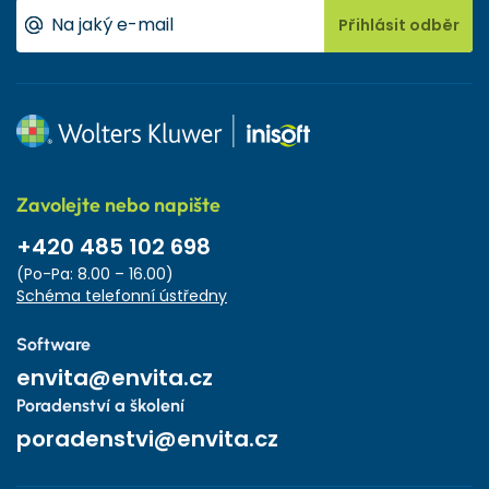
Přihlásit odběr
Zavolejte nebo napište
+420 485 102 698
(Po-Pa: 8.00 – 16.00)
Schéma telefonní ústředny
Software
envita@envita.cz
Poradenství a školení
poradenstvi@envita.cz