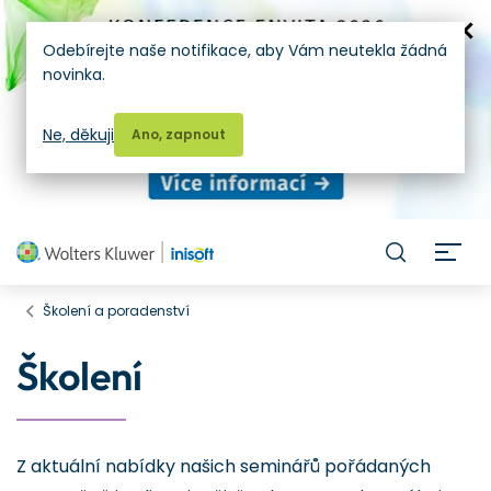
Odebírejte naše notifikace, aby Vám neutekla žádná
novinka.
Ne, děkuji
Ano, zapnout
H
Školení a poradenství
Školení
Z aktuální nabídky našich seminářů pořádaných