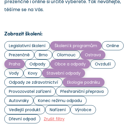
prezenčně i online si určitě vyberete. Tak neváhejte,
těšíme se na Vás.
Zobrazit školení:
Legislativní školení
Školení k programům
Online
Prezenčně
Brno
Olomouc
Ostrava
Praha
Odpady
Obce a odpady
Ovzduší
Vody
Kovy
Stavební odpady
Odpady ze zdravotnictví
Ekologie podniku
Provozovatel zařízení
Přeshraniční přeprava
Autovraky
Konec režimu odpadu
Vedlejší produkt
Nařízení
Výrobce
Dřevní odpad
Zrušit filtry