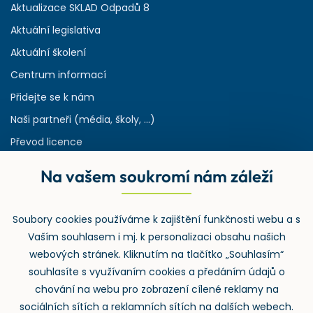
Aktualizace SKLAD Odpadů 8
Aktuální legislativa
Aktuální školení
Centrum informací
Přidejte se k nám
Naši partneři (média, školy, ...)
Převod licence
Reference
Na vašem soukromí nám záleží
Rejstřík používaných zkratek v odpadech
HW & SW požadavky pro náš IS
Soubory cookies používáme k zajištění funkčnosti webu a s
Zpětný odběr
Vaším souhlasem i mj. k personalizaci obsahu našich
webových stránek. Kliknutím na tlačítko „Souhlasím“
souhlasíte s využívaním cookies a předáním údajů o
chování na webu pro zobrazení cílené reklamy na
sociálních sítích a reklamních sítích na dalších webech.