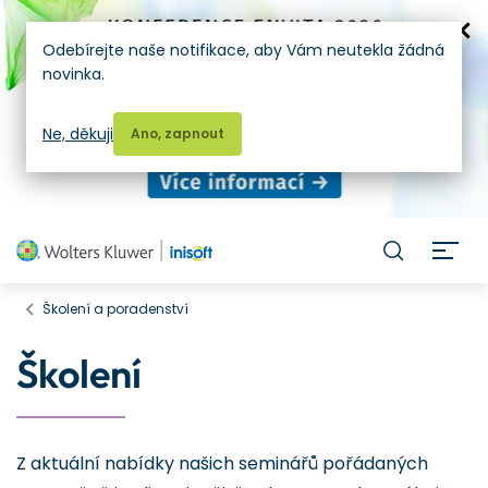
Odebírejte naše notifikace, aby Vám neutekla žádná
novinka.
Ne, děkuji
Ano, zapnout
H
Školení a poradenství
Školení
Z aktuální nabídky našich seminářů pořádaných