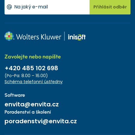
Přihlásit odběr
Zavolejte nebo napište
+420 485 102 698
(Po-Pa: 8.00 – 16.00)
Schéma telefonní ústředny
Software
envita@envita.cz
Poradenství a školení
poradenstvi@envita.cz