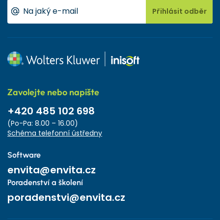
Přihlásit odběr
Zavolejte nebo napište
+420 485 102 698
(Po-Pa: 8.00 – 16.00)
Schéma telefonní ústředny
Software
envita@envita.cz
Poradenství a školení
poradenstvi@envita.cz