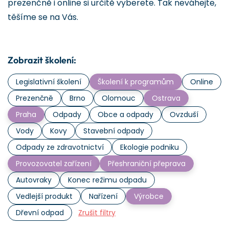
prezenčně i online si určitě vyberete. Tak neváhejte,
těšíme se na Vás.
Zobrazit školení:
Legislativní školení
Školení k programům
Online
Prezenčně
Brno
Olomouc
Ostrava
Praha
Odpady
Obce a odpady
Ovzduší
Vody
Kovy
Stavební odpady
Odpady ze zdravotnictví
Ekologie podniku
Provozovatel zařízení
Přeshraniční přeprava
Autovraky
Konec režimu odpadu
Vedlejší produkt
Nařízení
Výrobce
Dřevní odpad
Zrušit filtry