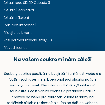
Aktualizace SKLAD Odpadů 8
Aktuální legislativa
Aktuální školení
Centrum informací
Přidejte se k nám
Naši partneři (média, školy, ...)
Převod licence
Reference
Na vašem soukromí nám záleží
Rejstřík používaných zkratek v odpadech
HW & SW požadavky pro náš IS
Soubory cookies používáme k zajištění funkčnosti webu a s
Zpětný odběr
Vaším souhlasem i mj. k personalizaci obsahu našich
webových stránek. Kliknutím na tlačítko „Souhlasím“
souhlasíte s využívaním cookies a předáním údajů o
chování na webu pro zobrazení cílené reklamy na
sociálních sítích a reklamních sítích na dalších webech.