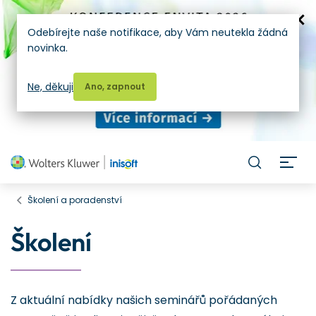
Odebírejte naše notifikace, aby Vám neutekla žádná
novinka.
Ne, děkuji
Ano, zapnout
H
Školení a poradenství
Školení
Z aktuální nabídky našich seminářů pořádaných