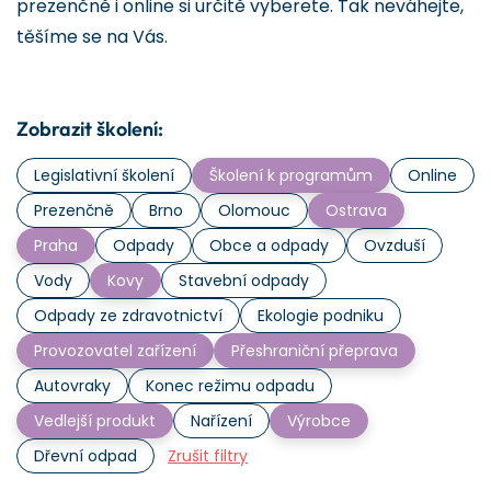
prezenčně i online si určitě vyberete. Tak neváhejte,
těšíme se na Vás.
Zobrazit školení:
Legislativní školení
Školení k programům
Online
Prezenčně
Brno
Olomouc
Ostrava
Praha
Odpady
Obce a odpady
Ovzduší
Vody
Kovy
Stavební odpady
Odpady ze zdravotnictví
Ekologie podniku
Provozovatel zařízení
Přeshraniční přeprava
Autovraky
Konec režimu odpadu
Vedlejší produkt
Nařízení
Výrobce
Dřevní odpad
Zrušit filtry