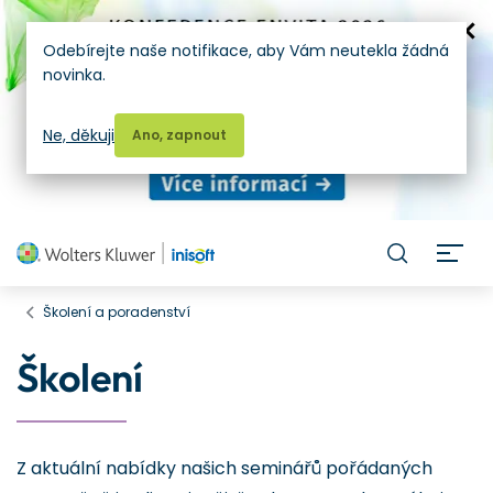
Odebírejte naše notifikace, aby Vám neutekla žádná
novinka.
Ne, děkuji
Ano, zapnout
H
Školení a poradenství
Školení
Z aktuální nabídky našich seminářů pořádaných