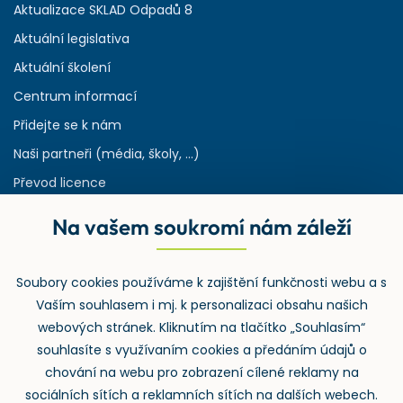
Aktualizace SKLAD Odpadů 8
Aktuální legislativa
Aktuální školení
Centrum informací
Přidejte se k nám
Naši partneři (média, školy, ...)
Převod licence
Reference
Na vašem soukromí nám záleží
Rejstřík používaných zkratek v odpadech
HW & SW požadavky pro náš IS
Soubory cookies používáme k zajištění funkčnosti webu a s
Zpětný odběr
Vaším souhlasem i mj. k personalizaci obsahu našich
webových stránek. Kliknutím na tlačítko „Souhlasím“
souhlasíte s využívaním cookies a předáním údajů o
chování na webu pro zobrazení cílené reklamy na
sociálních sítích a reklamních sítích na dalších webech.