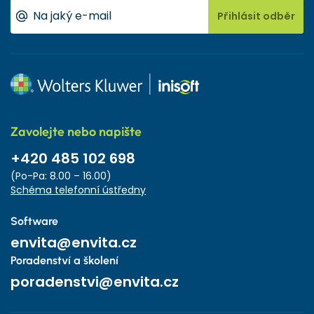
Přihlásit odběr
Zavolejte nebo napište
+420 485 102 698
(Po-Pa: 8.00 – 16.00)
Schéma telefonní ústředny
Software
envita@envita.cz
Poradenství a školení
poradenstvi@envita.cz