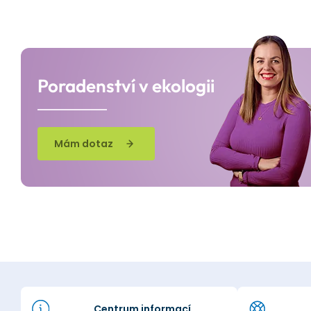
Poradenství v ekologii
Mám dotaz
Centrum informací