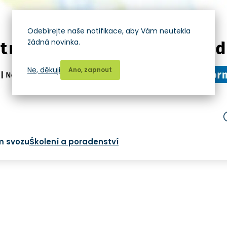
Odebírejte naše notifikace, aby Vám neutekla
žádná novinka.
Ne, děkuji
Ano, zapnout
m svozu
Školení a poradenství