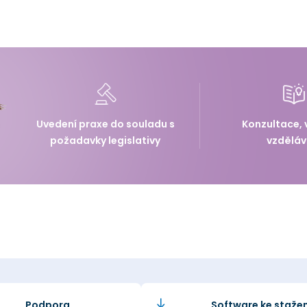
Uvedení praxe do souladu s
Konzultace, 
požadavky legislativy
vzděláv
Podpora
Software ke stažen