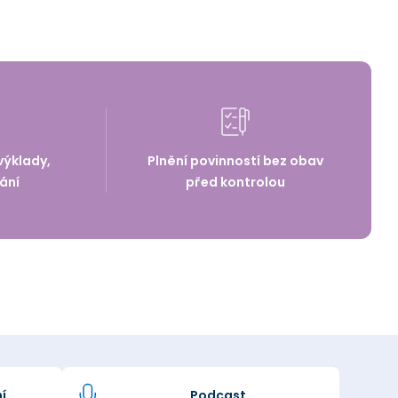
výklady,
Plnění povinností bez obav
ání
před kontrolou
í
Podcast