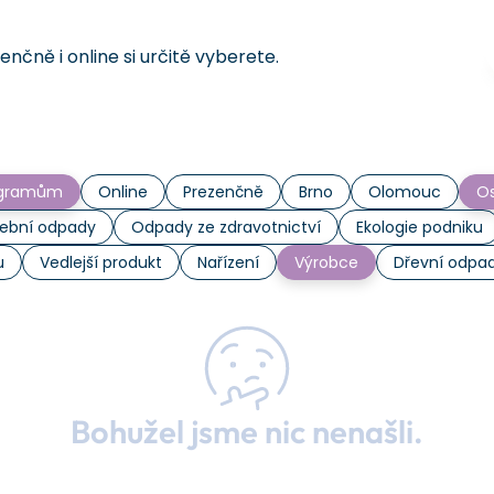
čně i online si určitě vyberete.
rogramům
Online
Prezenčně
Brno
Olomouc
Os
ební odpady
Odpady ze zdravotnictví
Ekologie podniku
u
Vedlejší produkt
Nařízení
Výrobce
Dřevní odpa
Bohužel jsme nic nenašli.