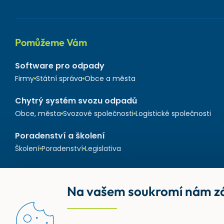
Pomůžeme Vám
Software pro odpady
Firmy
Státní správa
Obce a města
Chytrý systém svozu odpadů
Obce, města
Svozové společnosti
Logistické společnosti
Poradenství a školení
Školení
Poradenství
Legislativa
Na vašem soukromí nám zá