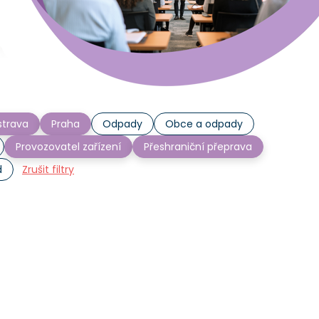
trava
Praha
Odpady
Obce a odpady
Provozovatel zařízení
Přeshraniční přeprava
d
Zrušit filtry