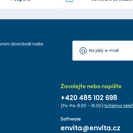
první dostávali naše
Zavolejte nebo napište
+420 485 102 698
(Po-Pa: 8.00 – 16.00)
Schéma telef
Software
envita@envita.cz