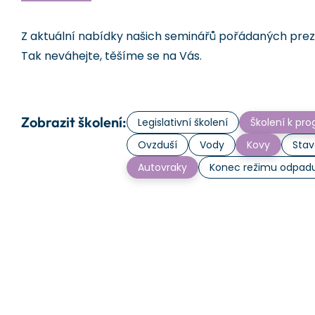
Z aktuální nabídky našich seminářů pořádaných prezen
Tak neváhejte, těšíme se na Vás.
Zobrazit školení:
Legislativní školení
Školení k p
Ovzduší
Vody
Kovy
Stav
Autovraky
Konec režimu odpad