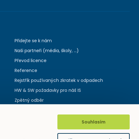
Přidejte se k nám
Naši partneři (média, školy, ...)
Převod licence
Reference
Rejstřík používaných zkratek v odpadech
HW & SW požadavky pro náš IS
Zpětný odběr
Souhlasím