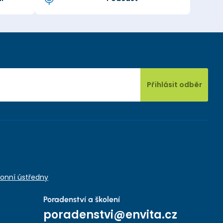
Přihlásit odběr
onní ústředny
Poradenství a školení
poradenstvi@envita.cz