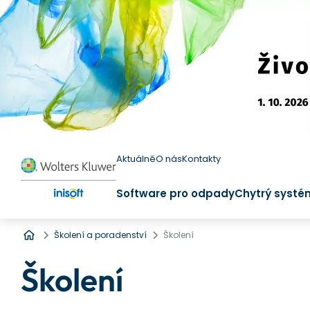
Aktuálně
O nás
Kontakty
Software pro odpady
Chytrý systé
Úvod
Školení a poradenství
Školení
Školení