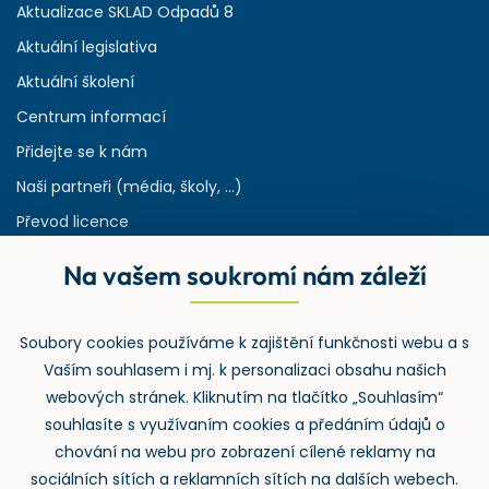
Aktualizace SKLAD Odpadů 8
Aktuální legislativa
Aktuální školení
Centrum informací
Přidejte se k nám
Naši partneři (média, školy, ...)
Převod licence
Reference
Na vašem soukromí nám záleží
Rejstřík používaných zkratek v odpadech
HW & SW požadavky pro náš IS
Soubory cookies používáme k zajištění funkčnosti webu a s
Zpětný odběr
Vaším souhlasem i mj. k personalizaci obsahu našich
webových stránek. Kliknutím na tlačítko „Souhlasím“
souhlasíte s využívaním cookies a předáním údajů o
chování na webu pro zobrazení cílené reklamy na
sociálních sítích a reklamních sítích na dalších webech.