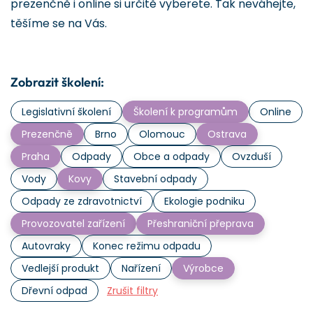
prezenčně i online si určitě vyberete. Tak neváhejte,
těšíme se na Vás.
Zobrazit školení:
Legislativní školení
Školení k programům
Online
Prezenčně
Brno
Olomouc
Ostrava
Praha
Odpady
Obce a odpady
Ovzduší
Vody
Kovy
Stavební odpady
Odpady ze zdravotnictví
Ekologie podniku
Provozovatel zařízení
Přeshraniční přeprava
Autovraky
Konec režimu odpadu
Vedlejší produkt
Nařízení
Výrobce
Dřevní odpad
Zrušit filtry