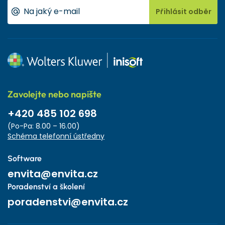
Přihlásit odběr
Zavolejte nebo napište
+420 485 102 698
(Po-Pa: 8.00 – 16.00)
Schéma telefonní ústředny
Software
envita@envita.cz
Poradenství a školení
poradenstvi@envita.cz