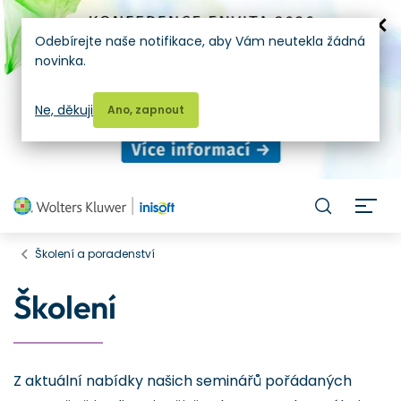
Odebírejte naše notifikace, aby Vám neutekla žádná
novinka.
Ne, děkuji
Ano, zapnout
H
Školení a poradenství
Školení
Z aktuální nabídky našich seminářů pořádaných