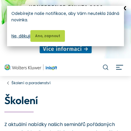
Odebírejte naše notifikace, aby Vám neutekla žádná
novinka.
Ne, děkuji
Ano, zapnout
H
Školení a poradenství
Školení
Z aktuální nabídky našich seminářů pořádaných