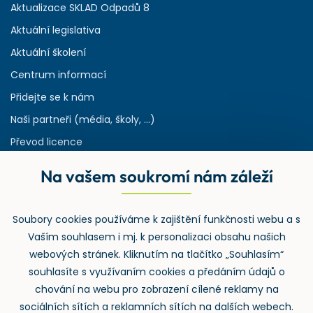
Aktualizace SKLAD Odpadů 8
Aktuální legislativa
Aktuální školení
Centrum informací
Přidejte se k nám
Naši partneři (média, školy, ...)
Převod licence
Reference
Na vašem soukromí nám záleží
Rejstřík používaných zkratek v odpadech
HW & SW požadavky pro náš IS
Soubory cookies používáme k zajištění funkčnosti webu a s
Zpětný odběr
Vaším souhlasem i mj. k personalizaci obsahu našich
webových stránek. Kliknutím na tlačítko „Souhlasím“
souhlasíte s využívaním cookies a předáním údajů o
chování na webu pro zobrazení cílené reklamy na
sociálních sítích a reklamních sítích na dalších webech.