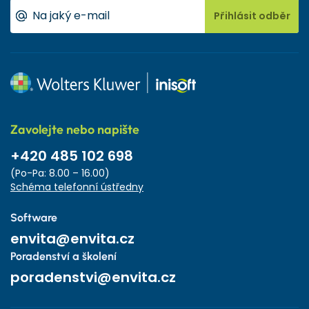
Přihlásit odběr
Zavolejte nebo napište
+420 485 102 698
(Po-Pa: 8.00 – 16.00)
Schéma telefonní ústředny
Software
envita@envita.cz
Poradenství a školení
poradenstvi@envita.cz