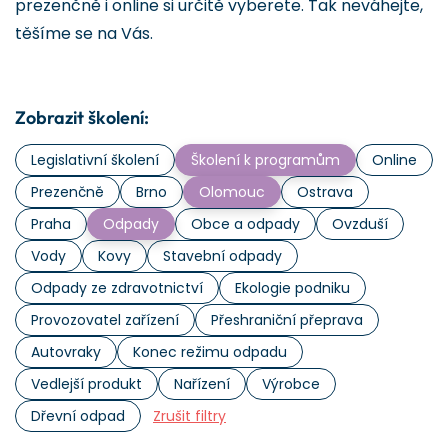
prezenčně i online si určitě vyberete. Tak neváhejte,
těšíme se na Vás.
Zobrazit školení:
Legislativní školení
Školení k programům
Online
Prezenčně
Brno
Olomouc
Ostrava
Praha
Odpady
Obce a odpady
Ovzduší
Vody
Kovy
Stavební odpady
Odpady ze zdravotnictví
Ekologie podniku
Provozovatel zařízení
Přeshraniční přeprava
Autovraky
Konec režimu odpadu
Vedlejší produkt
Nařízení
Výrobce
Dřevní odpad
Zrušit filtry