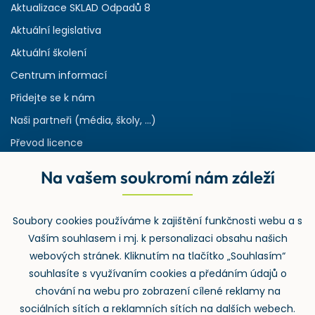
Aktualizace SKLAD Odpadů 8
Aktuální legislativa
Aktuální školení
Centrum informací
Přidejte se k nám
Naši partneři (média, školy, ...)
Převod licence
Reference
Na vašem soukromí nám záleží
Rejstřík používaných zkratek v odpadech
HW & SW požadavky pro náš IS
Soubory cookies používáme k zajištění funkčnosti webu a s
Zpětný odběr
Vaším souhlasem i mj. k personalizaci obsahu našich
webových stránek. Kliknutím na tlačítko „Souhlasím“
souhlasíte s využívaním cookies a předáním údajů o
chování na webu pro zobrazení cílené reklamy na
sociálních sítích a reklamních sítích na dalších webech.