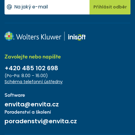
Přihlásit odběr
Zavolejte nebo napište
+420 485 102 698
(Po-Pa: 8.00 – 16.00)
Schéma telefonní ústředny
Software
envita@envita.cz
Poradenství a školení
poradenstvi@envita.cz