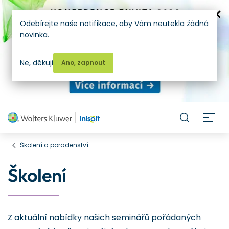
Odebírejte naše notifikace, aby Vám neutekla žádná
novinka.
Ne, děkuji
Ano, zapnout
H
Školení a poradenství
Školení
Z aktuální nabídky našich seminářů pořádaných