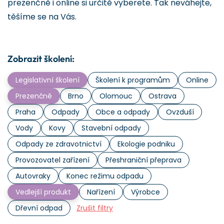
prezenčně i online si určitě vyberete. Tak neváhejte,
těšíme se na Vás.
Zobrazit školení:
Legislativní školení
Školení k programům
Online
Prezenčně
Brno
Olomouc
Ostrava
Praha
Odpady
Obce a odpady
Ovzduší
Vody
Kovy
Stavební odpady
Odpady ze zdravotnictví
Ekologie podniku
Provozovatel zařízení
Přeshraniční přeprava
Autovraky
Konec režimu odpadu
Vedlejší produkt
Nařízení
Výrobce
Dřevní odpad
Zrušit filtry