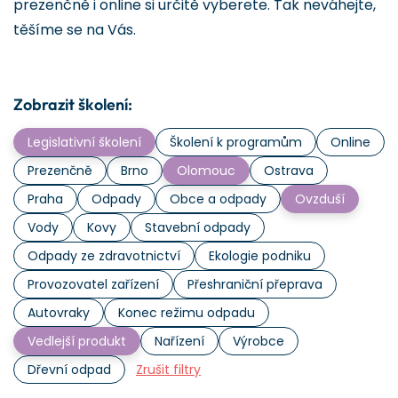
prezenčně i online si určitě vyberete. Tak neváhejte,
těšíme se na Vás.
Zobrazit školení:
Legislativní školení
Školení k programům
Online
Prezenčně
Brno
Olomouc
Ostrava
Praha
Odpady
Obce a odpady
Ovzduší
Vody
Kovy
Stavební odpady
Odpady ze zdravotnictví
Ekologie podniku
Provozovatel zařízení
Přeshraniční přeprava
Autovraky
Konec režimu odpadu
Vedlejší produkt
Nařízení
Výrobce
Dřevní odpad
Zrušit filtry