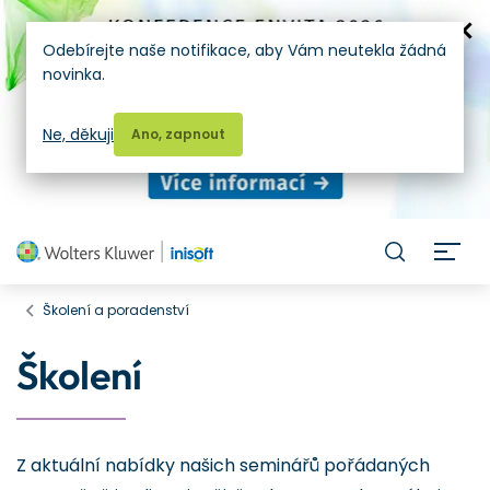
Odebírejte naše notifikace, aby Vám neutekla žádná
novinka.
Ne, děkuji
Ano, zapnout
H
Školení a poradenství
Školení
Z aktuální nabídky našich seminářů pořádaných