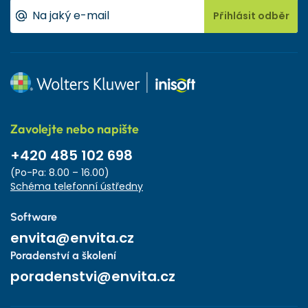
Přihlásit odběr
Zavolejte nebo napište
+420 485 102 698
(Po-Pa: 8.00 – 16.00)
Schéma telefonní ústředny
Software
envita@envita.cz
Poradenství a školení
poradenstvi@envita.cz