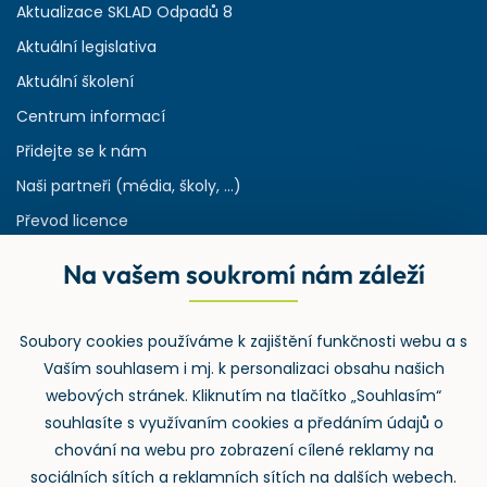
Aktualizace SKLAD Odpadů 8
Aktuální legislativa
Aktuální školení
Centrum informací
Přidejte se k nám
Naši partneři (média, školy, ...)
Převod licence
Reference
Na vašem soukromí nám záleží
Rejstřík používaných zkratek v odpadech
HW & SW požadavky pro náš IS
Soubory cookies používáme k zajištění funkčnosti webu a s
Zpětný odběr
Vaším souhlasem i mj. k personalizaci obsahu našich
webových stránek. Kliknutím na tlačítko „Souhlasím“
souhlasíte s využívaním cookies a předáním údajů o
chování na webu pro zobrazení cílené reklamy na
sociálních sítích a reklamních sítích na dalších webech.