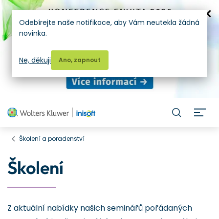
Odebírejte naše notifikace, aby Vám neutekla žádná
novinka.
Ne, děkuji
Ano, zapnout
H
Školení a poradenství
Školení
Z aktuální nabídky našich seminářů pořádaných