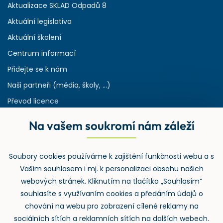
Aktualizace SKLAD Odpadů 8
Aktuální legislativa
Aktuální školení
Centrum informací
Přidejte se k nám
Naši partneři (média, školy, ...)
Převod licence
Reference
Na vašem soukromí nám záleží
Rejstřík používaných zkratek v odpadech
HW & SW požadavky pro náš IS
Soubory cookies používáme k zajištění funkčnosti webu a s
Zpětný odběr
Vaším souhlasem i mj. k personalizaci obsahu našich
webových stránek. Kliknutím na tlačítko „Souhlasím“
souhlasíte s využívaním cookies a předáním údajů o
chování na webu pro zobrazení cílené reklamy na
sociálních sítích a reklamních sítích na dalších webech.