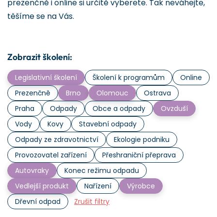
prezenčně i online si určitě vyberete. Tak neváhejte,
těšíme se na Vás.
Zobrazit školení:
Legislativní školení
Školení k programům
Online
Prezenčně
Brno
Olomouc
Ostrava
Praha
Odpady
Obce a odpady
Ovzduší
Vody
Kovy
Stavební odpady
Odpady ze zdravotnictví
Ekologie podniku
Provozovatel zařízení
Přeshraniční přeprava
Autovraky
Konec režimu odpadu
Vedlejší produkt
Nařízení
Výrobce
Dřevní odpad
Zrušit filtry