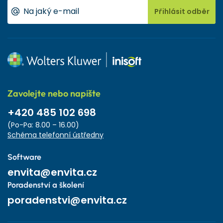
Přihlásit odběr
Zavolejte nebo napište
+420 485 102 698
(Po-Pa: 8.00 – 16.00)
Schéma telefonní ústředny
Software
envita@envita.cz
Poradenství a školení
poradenstvi@envita.cz