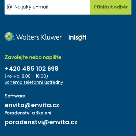
Přihlásit odběr
Zavolejte nebo napište
+420 485 102 698
(Po-Pa: 8.00 – 16.00)
Schéma telefonní ústředny
Software
envita@envita.cz
Poradenství a školení
poradenstvi@envita.cz