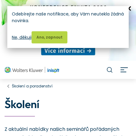
Odebírejte naše notifikace, aby Vám neutekla žádná
novinka.
Ne, děkuji
Ano, zapnout
H
Školení a poradenství
Školení
Z aktuální nabídky našich seminářů pořádaných