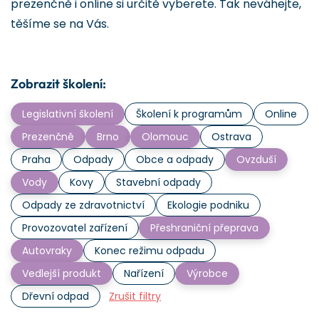
prezenčně i online si určitě vyberete. Tak neváhejte,
těšíme se na Vás.
Zobrazit školení:
Legislativní školení
Školení k programům
Online
Prezenčně
Brno
Olomouc
Ostrava
Praha
Odpady
Obce a odpady
Ovzduší
Vody
Kovy
Stavební odpady
Odpady ze zdravotnictví
Ekologie podniku
Provozovatel zařízení
Přeshraniční přeprava
Autovraky
Konec režimu odpadu
Vedlejší produkt
Nařízení
Výrobce
Dřevní odpad
Zrušit filtry