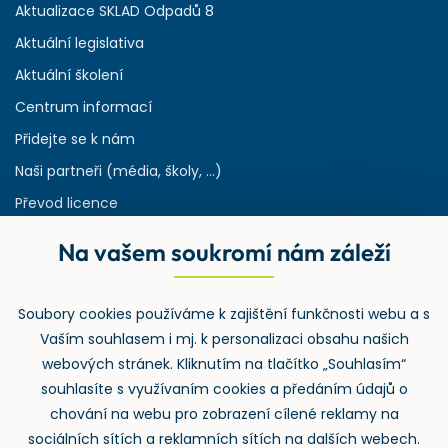
Aktualizace SKLAD Odpadů 8
Aktuální legislativa
Aktuální školení
Centrum informací
Přidejte se k nám
Naši partneři (média, školy, ...)
Převod licence
Reference
Na vašem soukromí nám záleží
Rejstřík používaných zkratek v odpadech
HW & SW požadavky pro náš IS
Soubory cookies používáme k zajištění funkčnosti webu a s
Zpětný odběr
Vaším souhlasem i mj. k personalizaci obsahu našich
webových stránek. Kliknutím na tlačítko „Souhlasím“
souhlasíte s využívaním cookies a předáním údajů o
chování na webu pro zobrazení cílené reklamy na
sociálních sítích a reklamních sítích na dalších webech.