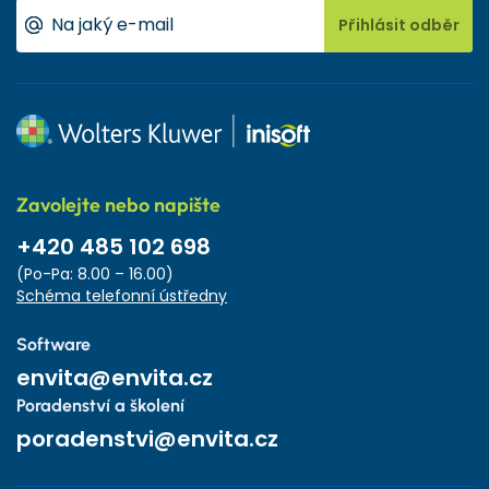
Přihlásit odběr
Zavolejte nebo napište
+420 485 102 698
(Po-Pa: 8.00 – 16.00)
Schéma telefonní ústředny
Software
envita@envita.cz
Poradenství a školení
poradenstvi@envita.cz