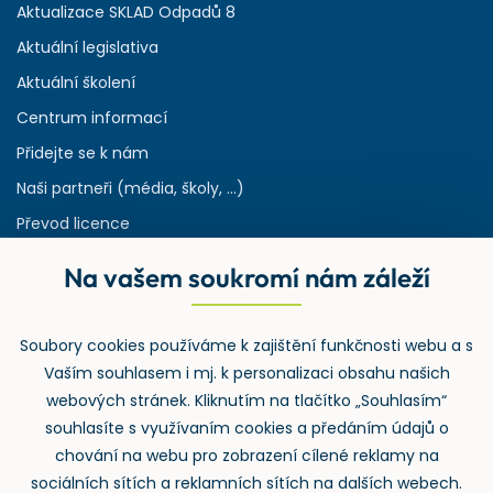
Aktualizace SKLAD Odpadů 8
Aktuální legislativa
Aktuální školení
Centrum informací
Přidejte se k nám
Naši partneři (média, školy, ...)
Převod licence
Reference
Na vašem soukromí nám záleží
Rejstřík používaných zkratek v odpadech
HW & SW požadavky pro náš IS
Soubory cookies používáme k zajištění funkčnosti webu a s
Zpětný odběr
Vaším souhlasem i mj. k personalizaci obsahu našich
webových stránek. Kliknutím na tlačítko „Souhlasím“
souhlasíte s využívaním cookies a předáním údajů o
chování na webu pro zobrazení cílené reklamy na
sociálních sítích a reklamních sítích na dalších webech.