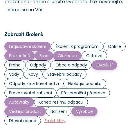
prezenčně i online si určitě vyberete. Tak neváhejte,
těšíme se na Vás.
Zobrazit školení:
Legislativní školení
Školení k programům
Online
Prezenčně
Brno
Olomouc
Ostrava
Praha
Odpady
Obce a odpady
Ovzduší
Vody
Kovy
Stavební odpady
Odpady ze zdravotnictví
Ekologie podniku
Provozovatel zařízení
Přeshraniční přeprava
Autovraky
Konec režimu odpadu
Vedlejší produkt
Nařízení
Výrobce
Dřevní odpad
Zrušit filtry