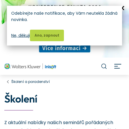
Odebírejte naše notifikace, aby Vám neutekla žádná
novinka.
Ne, děkuji
Ano, zapnout
H
Školení a poradenství
Školení
Z aktuální nabídky našich seminářů pořádaných