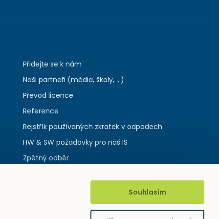
Přidejte se k nám
Naši partneři (média, školy, ...)
Převod licence
Reference
Rejstřík používaných zkratek v odpadech
HW & SW požadavky pro náš IS
Zpětný odběr
Souhlasím