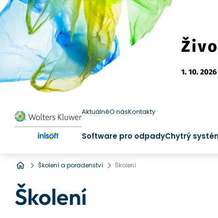
Aktuálně
O nás
Kontakty
Software pro odpady
Chytrý systé
Úvod
Školení a poradenství
Školení
Školení