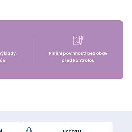
výklady,
Plnění povinností bez obav
ání
před kontrolou
í
Podcast