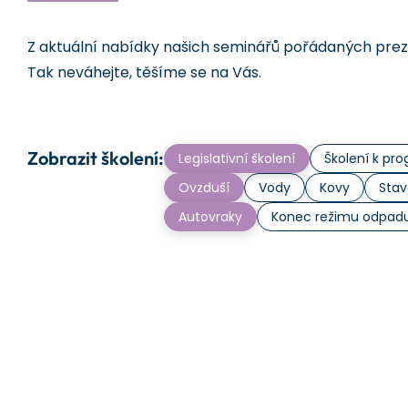
Z aktuální nabídky našich seminářů pořádaných prezen
Tak neváhejte, těšíme se na Vás.
Zobrazit školení:
Legislativní školení
Školení k p
Ovzduší
Vody
Kovy
Stav
Autovraky
Konec režimu odpad