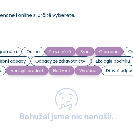
čně i online si určitě vyberete.
rogramům
Online
Prezenčně
Brno
Olomouc
Os
ební odpady
Odpady ze zdravotnictví
Ekologie podniku
u
Vedlejší produkt
Nařízení
Výrobce
Dřevní odpa
Bohužel jsme nic nenašli.