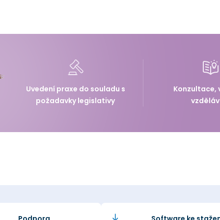
Uvedení praxe do souladu s
Konzultace, 
požadavky legislativy
vzděláv
Podpora
Software ke stažen