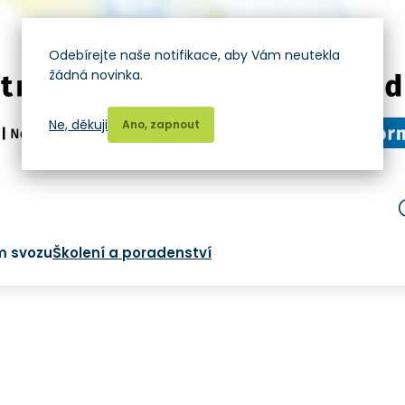
Odebírejte naše notifikace, aby Vám neutekla
žádná novinka.
Ne, děkuji
Ano, zapnout
m svozu
Školení a poradenství