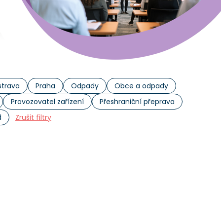
trava
Praha
Odpady
Obce a odpady
Provozovatel zařízení
Přeshraniční přeprava
d
Zrušit filtry