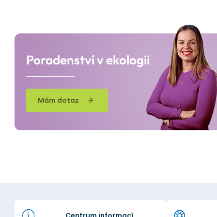
Poradenství v ekologii
Mám dotaz
Centrum informací