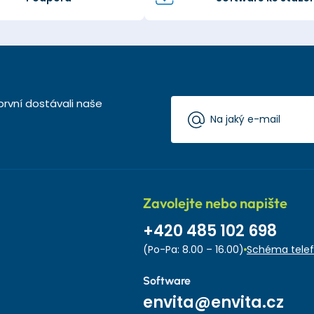
první dostávali naše
Zavolejte nebo napište
+420 485 102 698
(Po-Pa: 8.00 – 16.00)
Schéma telef
Software
envita@envita.cz