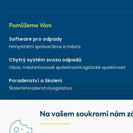
Pomůžeme Vám
Software pro odpady
Firmy
Státní správa
Obce a města
Chytrý systém svozu odpadů
Obce, města
Svozové společnosti
Logistické společnosti
Poradenství a školení
Školení
Poradenství
Legislativa
Na vašem soukromí nám zá