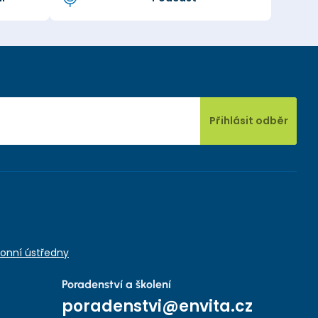
Přihlásit odběr
onní ústředny
Poradenství a školení
poradenstvi@envita.cz