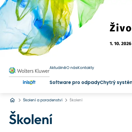
Aktuálně
O nás
Kontakty
Software pro odpady
Chytrý systé
Úvod
Školení a poradenství
Školení
Školení