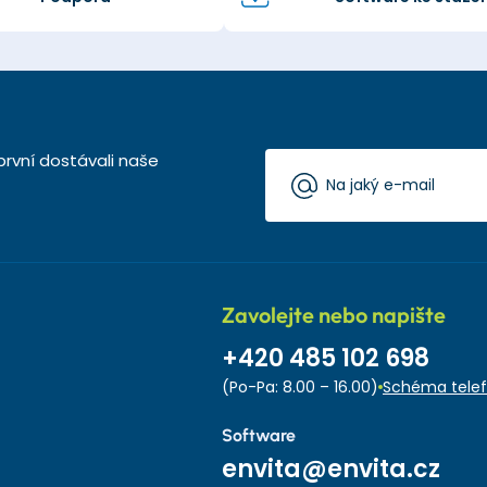
první dostávali naše
Zavolejte nebo napište
+420 485 102 698
(Po-Pa: 8.00 – 16.00)
Schéma telef
Software
envita@envita.cz