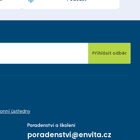
Přihlásit odběr
onní ústředny
Poradenství a školení
poradenstvi@envita.cz