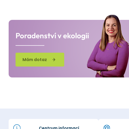
Poradenství v ekologii
Mám dotaz
Centrum informací