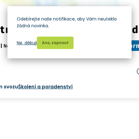
Odebírejte naše notifikace, aby Vám neutekla
žádná novinka.
Ne, děkuji
Ano, zapnout
m svozu
Školení a poradenství