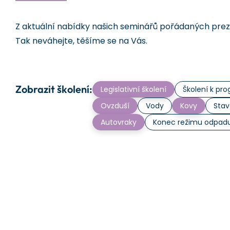
Z aktuální nabídky našich seminářů pořádaných prezen
Tak neváhejte, těšíme se na Vás.
Zobrazit školení:
Legislativní školení
Školení k p
Ovzduší
Vody
Kovy
Stav
Autovraky
Konec režimu odpad