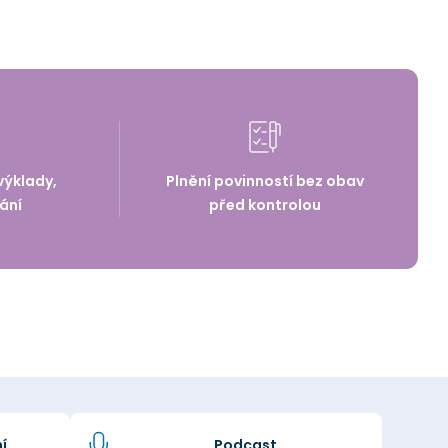
výklady,
Plnění povinností bez obav
ání
před kontrolou
í
Podcast