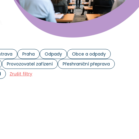
trava
Praha
Odpady
Obce a odpady
Provozovatel zařízení
Přeshraniční přeprava
d
Zrušit filtry