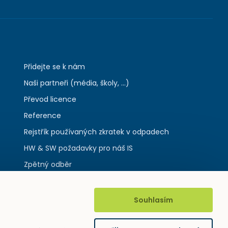
Přidejte se k nám
Naši partneři (média, školy, ...)
Převod licence
Reference
Rejstřík používaných zkratek v odpadech
HW & SW požadavky pro náš IS
Zpětný odběr
Souhlasím