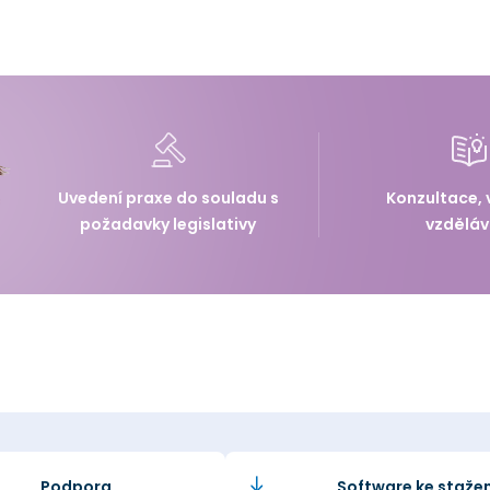
Uvedení praxe do souladu s
Konzultace, 
požadavky legislativy
vzděláv
Podpora
Software ke stažen