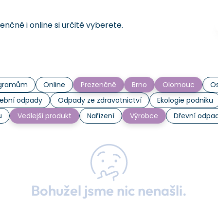
čně i online si určitě vyberete.
rogramům
Online
Prezenčně
Brno
Olomouc
Os
ební odpady
Odpady ze zdravotnictví
Ekologie podniku
u
Vedlejší produkt
Nařízení
Výrobce
Dřevní odpa
Bohužel jsme nic nenašli.