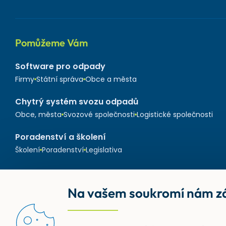
Pomůžeme Vám
Software pro odpady
Firmy
Státní správa
Obce a města
Chytrý systém svozu odpadů
Obce, města
Svozové společnosti
Logistické společnosti
Poradenství a školení
Školení
Poradenství
Legislativa
Na vašem soukromí nám zá