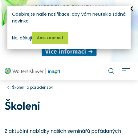
Odebírejte naše notifikace, aby Vám neutekla žádná
novinka.
Ne, děkuji
Ano, zapnout
H
Školení a poradenství
Školení
Z aktuální nabídky našich seminářů pořádaných