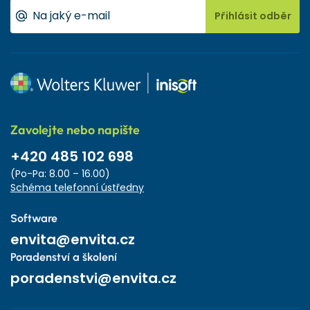
Přihlásit odběr
Zavolejte nebo napište
+420 485 102 698
(Po-Pa: 8.00 – 16.00)
Schéma telefonní ústředny
Software
envita@envita.cz
Poradenství a školení
poradenstvi@envita.cz