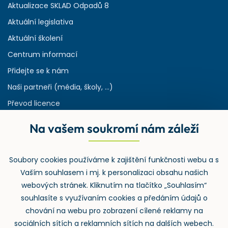
Aktualizace SKLAD Odpadů 8
Aktuální legislativa
Aktuální školení
Centrum informací
Přidejte se k nám
Naši partneři (média, školy, ...)
Převod licence
Reference
Na vašem soukromí nám záleží
Rejstřík používaných zkratek v odpadech
HW & SW požadavky pro náš IS
Soubory cookies používáme k zajištění funkčnosti webu a s
Zpětný odběr
Vaším souhlasem i mj. k personalizaci obsahu našich
webových stránek. Kliknutím na tlačítko „Souhlasím“
souhlasíte s využívaním cookies a předáním údajů o
chování na webu pro zobrazení cílené reklamy na
sociálních sítích a reklamních sítích na dalších webech.