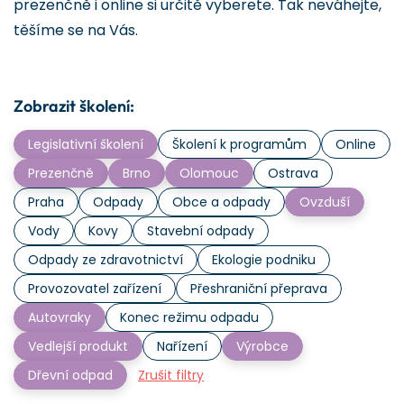
prezenčně i online si určitě vyberete. Tak neváhejte,
těšíme se na Vás.
Zobrazit školení:
Legislativní školení
Školení k programům
Online
Prezenčně
Brno
Olomouc
Ostrava
Praha
Odpady
Obce a odpady
Ovzduší
Vody
Kovy
Stavební odpady
Odpady ze zdravotnictví
Ekologie podniku
Provozovatel zařízení
Přeshraniční přeprava
Autovraky
Konec režimu odpadu
Vedlejší produkt
Nařízení
Výrobce
Dřevní odpad
Zrušit filtry