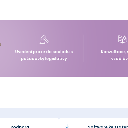
Uvedení praxe do souladu s
Konzultace, 
požadavky legislativy
vzděláv
Podpora
Software ke stažen