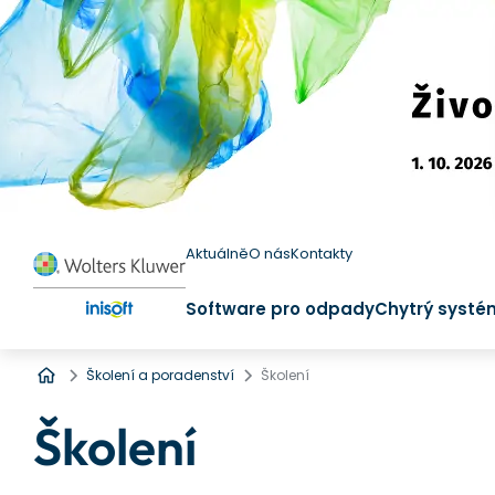
Aktuálně
O nás
Kontakty
Software pro odpady
Chytrý systé
Úvod
Školení a poradenství
Školení
Školení