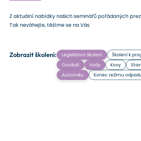
Z aktuální nabídky našich seminářů pořádaných prezen
Tak neváhejte, těšíme se na Vás.
Zobrazit školení:
Legislativní školení
Školení k p
Ovzduší
Vody
Kovy
Stav
Autovraky
Konec režimu odpad