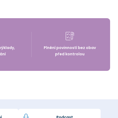
výklady,
Plnění povinností bez obav
ání
před kontrolou
í
Podcast