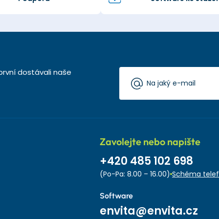
první dostávali naše
Zavolejte nebo napište
+420 485 102 698
(Po-Pa: 8.00 – 16.00)
Schéma telef
Software
envita@envita.cz