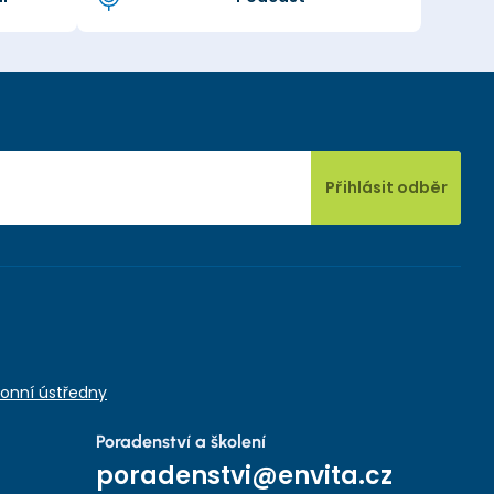
Přihlásit odběr
onní ústředny
Poradenství a školení
poradenstvi@envita.cz