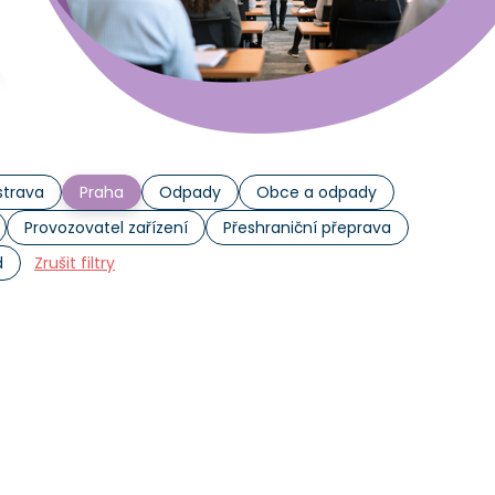
trava
Praha
Odpady
Obce a odpady
Provozovatel zařízení
Přeshraniční přeprava
d
Zrušit filtry