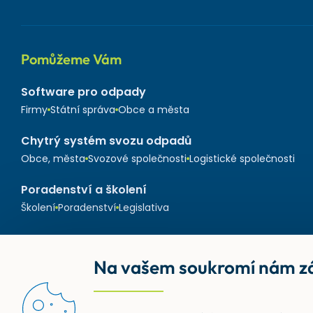
Pomůžeme Vám
Software pro odpady
Firmy
Státní správa
Obce a města
Chytrý systém svozu odpadů
Obce, města
Svozové společnosti
Logistické společnosti
Poradenství a školení
Školení
Poradenství
Legislativa
Na vašem soukromí nám zá