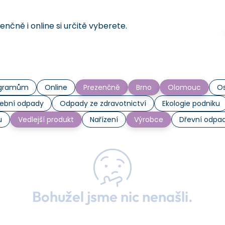
čně i online si určitě vyberete.
rogramům
Online
Prezenčně
Brno
Olomouc
Os
ební odpady
Odpady ze zdravotnictví
Ekologie podniku
u
Vedlejší produkt
Nařízení
Výrobce
Dřevní odpa
Bohužel jsme nic nenašli.