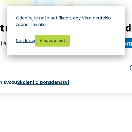
Odebírejte naše notifikace, aby Vám neutekla
žádná novinka.
Ne, děkuji
Ano, zapnout
m svozu
Školení a poradenství