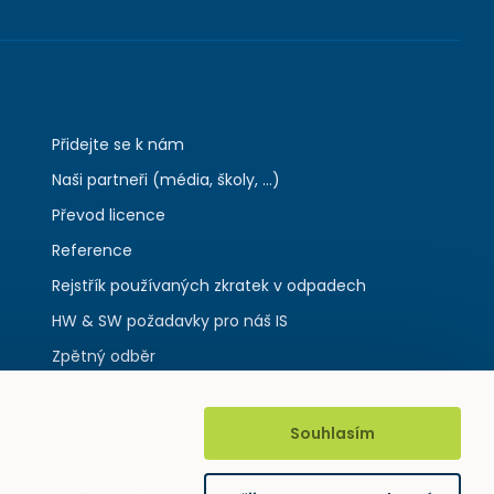
Přidejte se k nám
Naši partneři (média, školy, ...)
Převod licence
Reference
Rejstřík používaných zkratek v odpadech
HW & SW požadavky pro náš IS
Zpětný odběr
Souhlasím