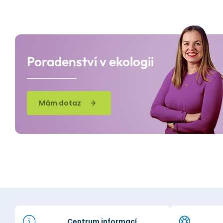
Poradenství v ekologii
Mám dotaz
Centrum informací