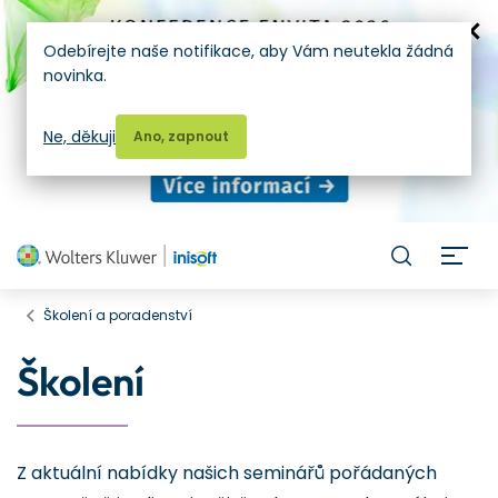
Odebírejte naše notifikace, aby Vám neutekla žádná
novinka.
Ne, děkuji
Ano, zapnout
H
Školení a poradenství
Školení
Z aktuální nabídky našich seminářů pořádaných