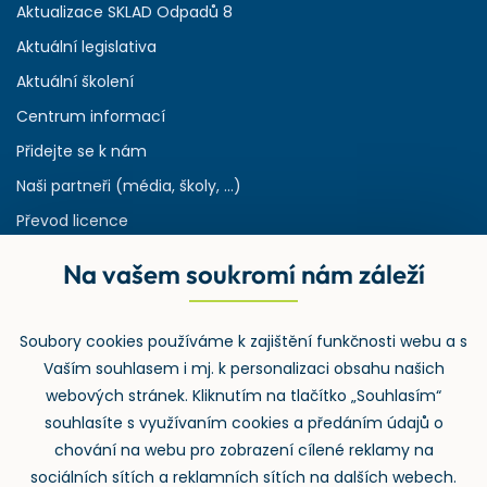
Aktualizace SKLAD Odpadů 8
Aktuální legislativa
Aktuální školení
Centrum informací
Přidejte se k nám
Naši partneři (média, školy, ...)
Převod licence
Reference
Na vašem soukromí nám záleží
Rejstřík používaných zkratek v odpadech
HW & SW požadavky pro náš IS
Soubory cookies používáme k zajištění funkčnosti webu a s
Zpětný odběr
Vaším souhlasem i mj. k personalizaci obsahu našich
webových stránek. Kliknutím na tlačítko „Souhlasím“
souhlasíte s využívaním cookies a předáním údajů o
chování na webu pro zobrazení cílené reklamy na
sociálních sítích a reklamních sítích na dalších webech.