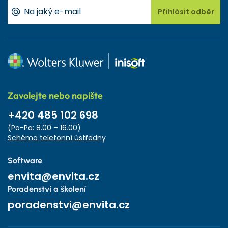
Přihlásit odběr
Zavolejte nebo napište
+420 485 102 698
(Po-Pa: 8.00 – 16.00)
Schéma telefonní ústředny
Software
envita@envita.cz
Poradenství a školení
poradenstvi@envita.cz