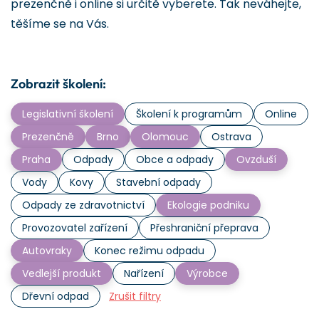
prezenčně i online si určitě vyberete. Tak neváhejte,
těšíme se na Vás.
Zobrazit školení:
Legislativní školení
Školení k programům
Online
Prezenčně
Brno
Olomouc
Ostrava
Praha
Odpady
Obce a odpady
Ovzduší
Vody
Kovy
Stavební odpady
Odpady ze zdravotnictví
Ekologie podniku
Provozovatel zařízení
Přeshraniční přeprava
Autovraky
Konec režimu odpadu
Vedlejší produkt
Nařízení
Výrobce
Dřevní odpad
Zrušit filtry