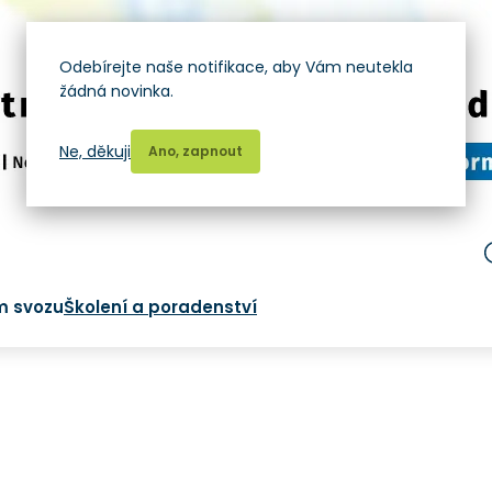
Odebírejte naše notifikace, aby Vám neutekla
žádná novinka.
Ne, děkuji
Ano, zapnout
m svozu
Školení a poradenství