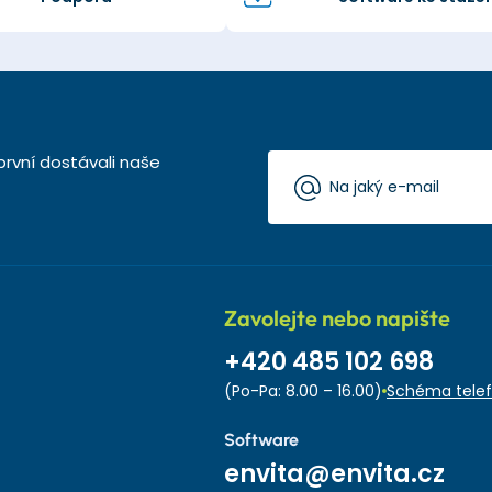
první dostávali naše
Zavolejte nebo napište
+420 485 102 698
(Po-Pa: 8.00 – 16.00)
Schéma telef
Software
envita@envita.cz