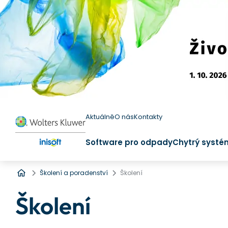
Aktuálně
O nás
Kontakty
Software pro odpady
Chytrý systé
Úvod
Školení a poradenství
Školení
Školení