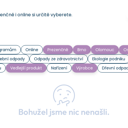
čně i online si určitě vyberete.
rogramům
Online
Prezenčně
Brno
Olomouc
Os
ební odpady
Odpady ze zdravotnictví
Ekologie podniku
u
Vedlejší produkt
Nařízení
Výrobce
Dřevní odpa
Bohužel jsme nic nenašli.