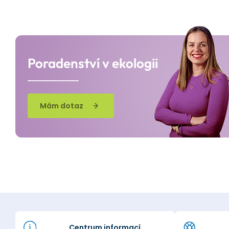
Poradenství v ekologii
Mám dotaz
Centrum informací