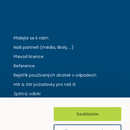
Přidejte se k nám
Naši partneři (média, školy, ...)
Převod licence
Reference
Rejstřík používaných zkratek v odpadech
HW & SW požadavky pro náš IS
Zpětný odběr
Souhlasím