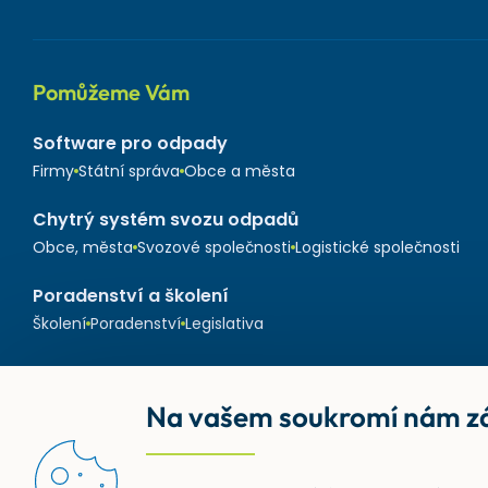
Pomůžeme Vám
Software pro odpady
Firmy
Státní správa
Obce a města
Chytrý systém svozu odpadů
Obce, města
Svozové společnosti
Logistické společnosti
Poradenství a školení
Školení
Poradenství
Legislativa
Na vašem soukromí nám zá