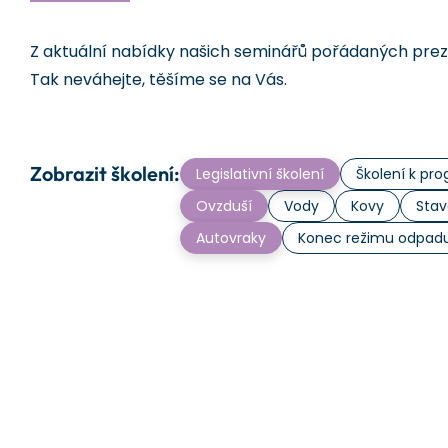
Z aktuální nabídky našich seminářů pořádaných prezen
Tak neváhejte, těšíme se na Vás.
Zobrazit školení:
Legislativní školení
Školení k p
Ovzduší
Vody
Kovy
Stav
Autovraky
Konec režimu odpad