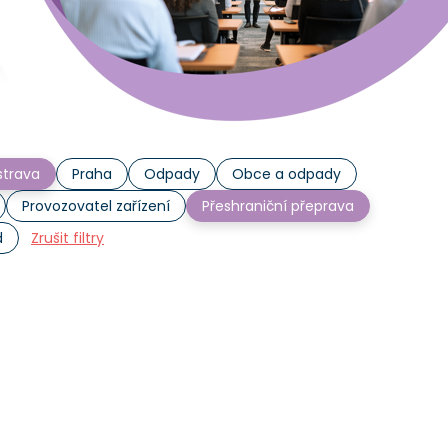
trava
Praha
Odpady
Obce a odpady
Provozovatel zařízení
Přeshraniční přeprava
d
Zrušit filtry