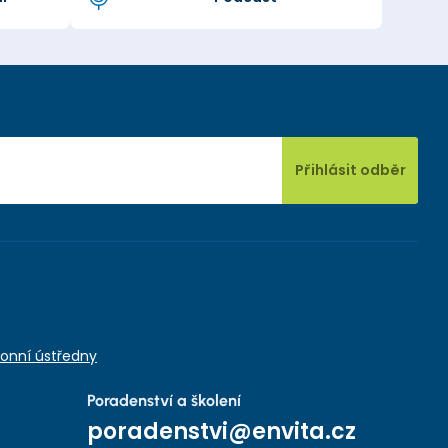
Přihlásit odběr
onní ústředny
Poradenství a školení
poradenstvi@envita.cz