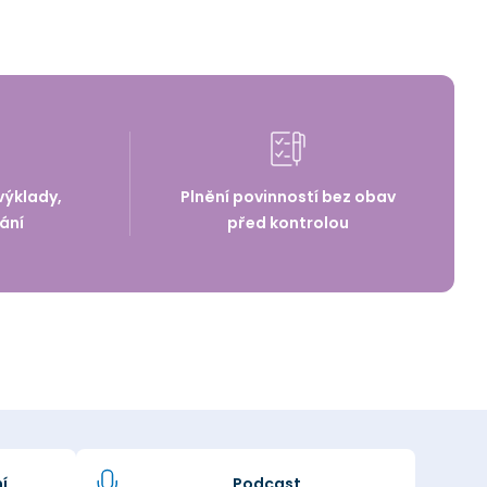
výklady,
Plnění povinností bez obav
ání
před kontrolou
í
Podcast