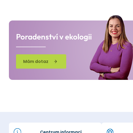
Poradenství v ekologii
Mám dotaz
Centrum informací