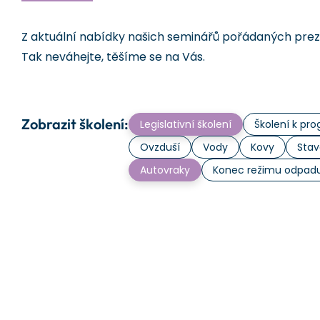
Z aktuální nabídky našich seminářů pořádaných prezen
Tak neváhejte, těšíme se na Vás.
Zobrazit školení:
Legislativní školení
Školení k p
Ovzduší
Vody
Kovy
Stav
Autovraky
Konec režimu odpad