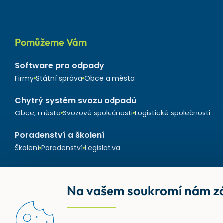
Pomůžeme Vám
Software pro odpady
Firmy
Státní správa
Obce a města
Chytrý systém svozu odpadů
Obce, města
Svozové společnosti
Logistické společnosti
Poradenství a školení
Školení
Poradenství
Legislativa
Na vašem soukromí nám zá