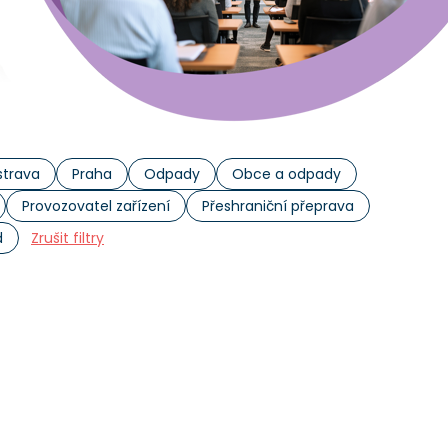
trava
Praha
Odpady
Obce a odpady
Provozovatel zařízení
Přeshraniční přeprava
d
Zrušit filtry