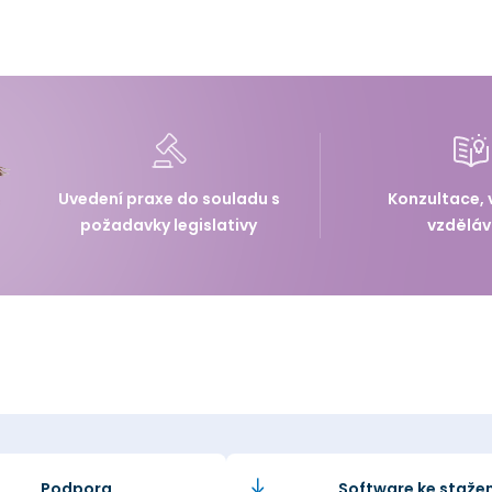
Uvedení praxe do souladu s
Konzultace, 
požadavky legislativy
vzděláv
Podpora
Software ke stažen