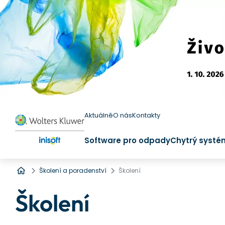
Aktuálně
O nás
Kontakty
Software pro odpady
Chytrý systé
Úvod
Školení a poradenství
Školení
Školení