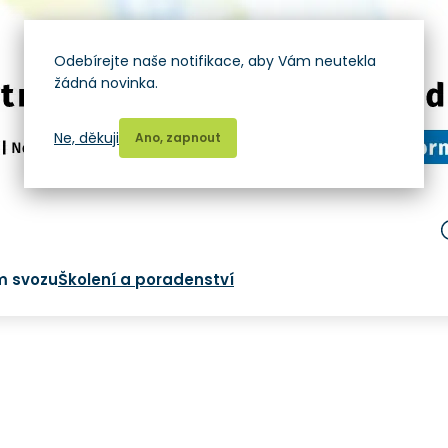
Odebírejte naše notifikace, aby Vám neutekla
žádná novinka.
Ne, děkuji
Ano, zapnout
m svozu
Školení a poradenství