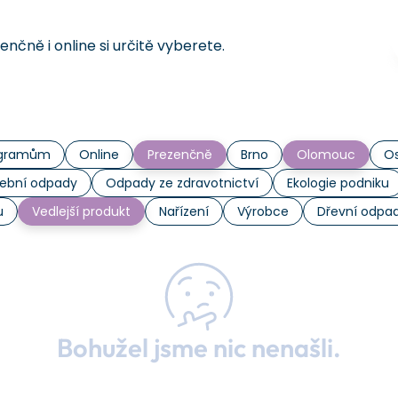
čně i online si určitě vyberete.
rogramům
Online
Prezenčně
Brno
Olomouc
Os
ební odpady
Odpady ze zdravotnictví
Ekologie podniku
u
Vedlejší produkt
Nařízení
Výrobce
Dřevní odpa
Bohužel jsme nic nenašli.