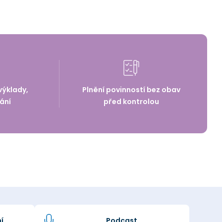
výklady,
Plnění povinností bez obav
ání
před kontrolou
í
Podcast