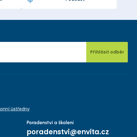
Přihlásit odběr
onní ústředny
Poradenství a školení
poradenstvi@envita.cz