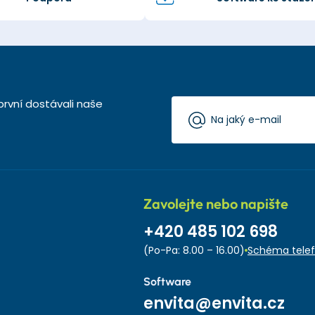
první dostávali naše
Zavolejte nebo napište
+420 485 102 698
(Po-Pa: 8.00 – 16.00)
Schéma telef
Software
envita@envita.cz