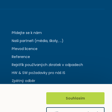
Přidejte se k nám
Naši partneři (média, školy, ...)
Převod licence
Reference
Rejstřík používaných zkratek v odpadech
HW & SW požadavky pro náš IS
Zpětný odběr
Souhlasím