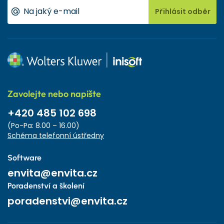
Přihlásit odběr
Zavolejte nebo napište
+420 485 102 698
(Po-Pa: 8.00 – 16.00)
Schéma telefonní ústředny
Software
envita@envita.cz
Poradenství a školení
poradenstvi@envita.cz