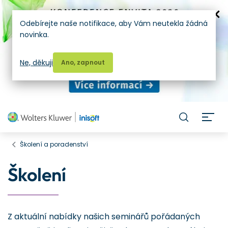
Odebírejte naše notifikace, aby Vám neutekla žádná
novinka.
Ne, děkuji
Ano, zapnout
H
Školení a poradenství
Školení
Z aktuální nabídky našich seminářů pořádaných