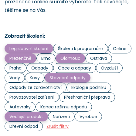
prezenčně i online si určitě vyberete. Tak neváhejte,
těšíme se na Vás.
Zobrazit školení:
Legislativní školení
Školení k programům
Online
Prezenčně
Brno
Olomouc
Ostrava
Praha
Odpady
Obce a odpady
Ovzduší
Vody
Kovy
Stavební odpady
Odpady ze zdravotnictví
Ekologie podniku
Provozovatel zařízení
Přeshraniční přeprava
Autovraky
Konec režimu odpadu
Vedlejší produkt
Nařízení
Výrobce
Dřevní odpad
Zrušit filtry