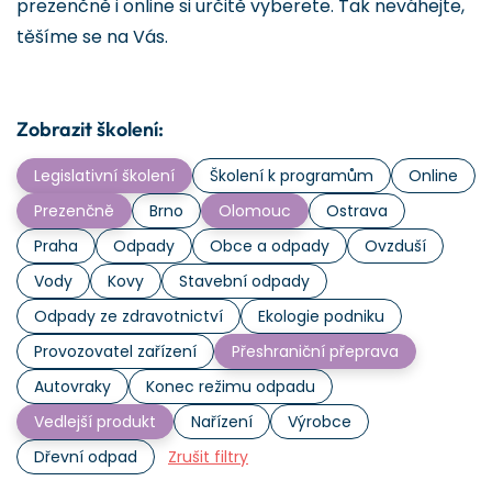
prezenčně i online si určitě vyberete. Tak neváhejte,
těšíme se na Vás.
Zobrazit školení:
Legislativní školení
Školení k programům
Online
Prezenčně
Brno
Olomouc
Ostrava
Praha
Odpady
Obce a odpady
Ovzduší
Vody
Kovy
Stavební odpady
Odpady ze zdravotnictví
Ekologie podniku
Provozovatel zařízení
Přeshraniční přeprava
Autovraky
Konec režimu odpadu
Vedlejší produkt
Nařízení
Výrobce
Dřevní odpad
Zrušit filtry