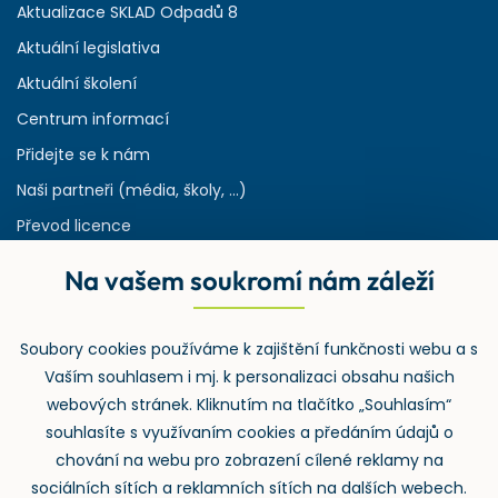
Aktualizace SKLAD Odpadů 8
Aktuální legislativa
Aktuální školení
Centrum informací
Přidejte se k nám
Naši partneři (média, školy, ...)
Převod licence
Reference
Na vašem soukromí nám záleží
Rejstřík používaných zkratek v odpadech
HW & SW požadavky pro náš IS
Soubory cookies používáme k zajištění funkčnosti webu a s
Zpětný odběr
Vaším souhlasem i mj. k personalizaci obsahu našich
webových stránek. Kliknutím na tlačítko „Souhlasím“
souhlasíte s využívaním cookies a předáním údajů o
chování na webu pro zobrazení cílené reklamy na
sociálních sítích a reklamních sítích na dalších webech.