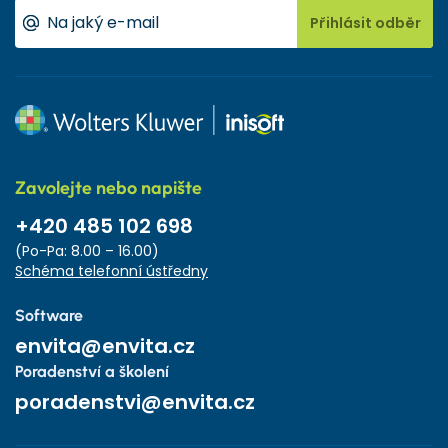
Přihlásit odběr
Zavolejte nebo napište
+420 485 102 698
(Po-Pa: 8.00 – 16.00)
Schéma telefonní ústředny
Software
envita@envita.cz
Poradenství a školení
poradenstvi@envita.cz