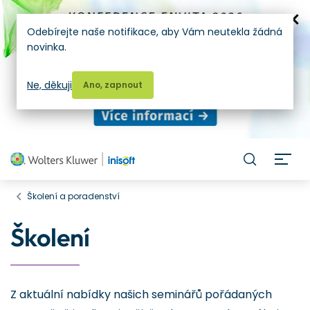
Odebírejte naše notifikace, aby Vám neutekla žádná
novinka.
Ne, děkuji
Ano, zapnout
H
Školení a poradenství
Školení
Z aktuální nabídky našich seminářů pořádaných