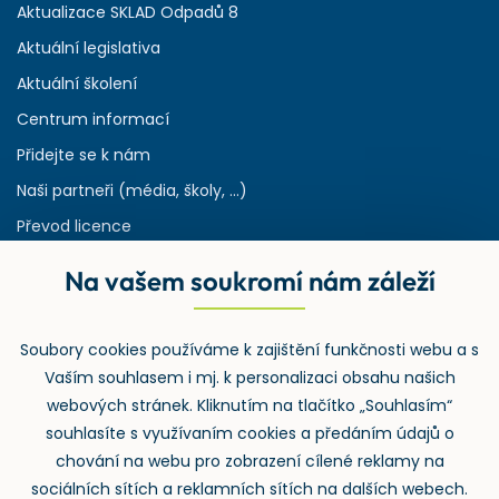
Aktualizace SKLAD Odpadů 8
Aktuální legislativa
Aktuální školení
Centrum informací
Přidejte se k nám
Naši partneři (média, školy, ...)
Převod licence
Reference
Na vašem soukromí nám záleží
Rejstřík používaných zkratek v odpadech
HW & SW požadavky pro náš IS
Soubory cookies používáme k zajištění funkčnosti webu a s
Zpětný odběr
Vaším souhlasem i mj. k personalizaci obsahu našich
webových stránek. Kliknutím na tlačítko „Souhlasím“
souhlasíte s využívaním cookies a předáním údajů o
chování na webu pro zobrazení cílené reklamy na
sociálních sítích a reklamních sítích na dalších webech.