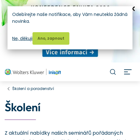
Odebírejte naše notifikace, aby Vám neutekla žádná
novinka.
Ne, děkuji
Ano, zapnout
H
Školení a poradenství
Školení
Z aktuální nabídky našich seminářů pořádaných