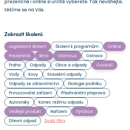
prezenčně i online si určitě vyberete. Tak neváhejte,
těšíme se na Vás.
Zobrazit školení:
Legislativní školení
Školení k programům
Online
Prezenčně
Brno
Olomouc
Ostrava
Praha
Odpady
Obce a odpady
Ovzduší
Vody
Kovy
Stavební odpady
Odpady ze zdravotnictví
Ekologie podniku
Provozovatel zařízení
Přeshraniční přeprava
Autovraky
Konec režimu odpadu
Vedlejší produkt
Nařízení
Výrobce
Dřevní odpad
Zrušit filtry