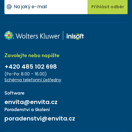
Přihlásit odběr
Zavolejte nebo napište
+420 485 102 698
(Po-Pa: 8.00 – 16.00)
Schéma telefonní ústředny
Software
envita@envita.cz
Poradenství a školení
poradenstvi@envita.cz