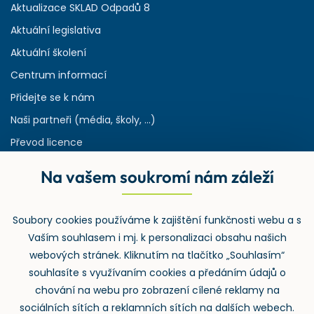
Aktualizace SKLAD Odpadů 8
Aktuální legislativa
Aktuální školení
Centrum informací
Přidejte se k nám
Naši partneři (média, školy, ...)
Převod licence
Reference
Na vašem soukromí nám záleží
Rejstřík používaných zkratek v odpadech
HW & SW požadavky pro náš IS
Soubory cookies používáme k zajištění funkčnosti webu a s
Zpětný odběr
Vaším souhlasem i mj. k personalizaci obsahu našich
webových stránek. Kliknutím na tlačítko „Souhlasím“
souhlasíte s využívaním cookies a předáním údajů o
chování na webu pro zobrazení cílené reklamy na
sociálních sítích a reklamních sítích na dalších webech.