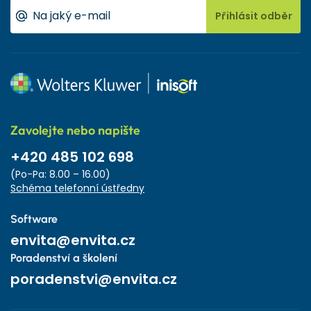
Přihlásit odběr
Zavolejte nebo napište
+420 485 102 698
(Po-Pa: 8.00 – 16.00)
Schéma telefonní ústředny
Software
envita@envita.cz
Poradenství a školení
poradenstvi@envita.cz