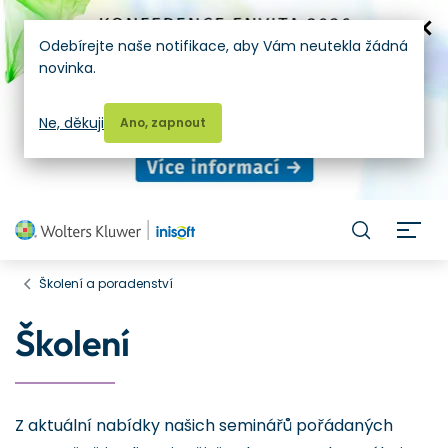
Odebírejte naše notifikace, aby Vám neutekla žádná
novinka.
Ne, děkuji
Ano, zapnout
H
Školení a poradenství
Školení
Z aktuální nabídky našich seminářů pořádaných