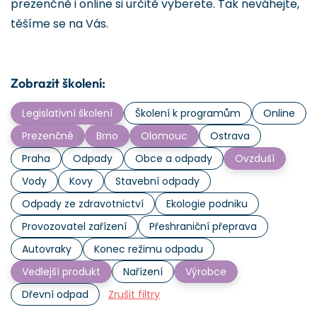
prezenčně i online si určitě vyberete. Tak neváhejte,
těšíme se na Vás.
Zobrazit školení:
Legislativní školení
Školení k programům
Online
Prezenčně
Brno
Olomouc
Ostrava
Praha
Odpady
Obce a odpady
Ovzduší
Vody
Kovy
Stavební odpady
Odpady ze zdravotnictví
Ekologie podniku
Provozovatel zařízení
Přeshraniční přeprava
Autovraky
Konec režimu odpadu
Vedlejší produkt
Nařízení
Výrobce
Dřevní odpad
Zrušit filtry