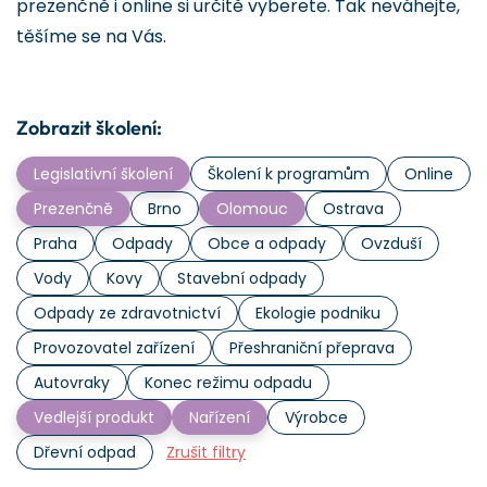
prezenčně i online si určitě vyberete. Tak neváhejte,
těšíme se na Vás.
Zobrazit školení:
Legislativní školení
Školení k programům
Online
Prezenčně
Brno
Olomouc
Ostrava
Praha
Odpady
Obce a odpady
Ovzduší
Vody
Kovy
Stavební odpady
Odpady ze zdravotnictví
Ekologie podniku
Provozovatel zařízení
Přeshraniční přeprava
Autovraky
Konec režimu odpadu
Vedlejší produkt
Nařízení
Výrobce
Dřevní odpad
Zrušit filtry