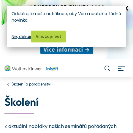
Odebírejte naše notifikace, aby Vám neutekla žádná
novinka.
Ne, děkuji
Ano, zapnout
H
Školení a poradenství
Školení
Z aktuální nabídky našich seminářů pořádaných