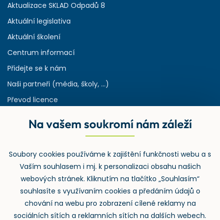
Aktualizace SKLAD Odpadů 8
Aktuální legislativa
Aktuální školení
Centrum informací
Přidejte se k nám
Naši partneři (média, školy, ...)
Převod licence
Reference
Na vašem soukromí nám záleží
Rejstřík používaných zkratek v odpadech
HW & SW požadavky pro náš IS
Soubory cookies používáme k zajištění funkčnosti webu a s
Zpětný odběr
Vaším souhlasem i mj. k personalizaci obsahu našich
webových stránek. Kliknutím na tlačítko „Souhlasím“
souhlasíte s využívaním cookies a předáním údajů o
chování na webu pro zobrazení cílené reklamy na
sociálních sítích a reklamních sítích na dalších webech.