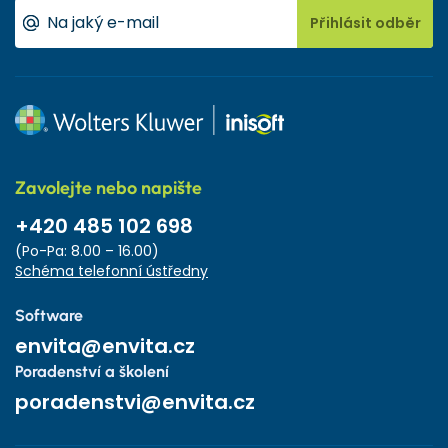
Přihlásit odběr
Zavolejte nebo napište
+420 485 102 698
(Po-Pa: 8.00 – 16.00)
Schéma telefonní ústředny
Software
envita@envita.cz
Poradenství a školení
poradenstvi@envita.cz