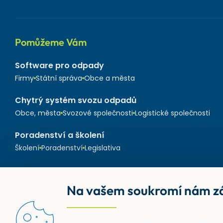
Pomůžeme Vám
Software pro odpady
Firmy
Státní správa
Obce a města
Chytrý systém svozu odpadů
Obce, města
Svozové společnosti
Logistické společnosti
Poradenství a školení
Školení
Poradenství
Legislativa
Na vašem soukromí nám zá