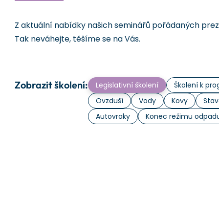
Z aktuální nabídky našich seminářů pořádaných prezen
Tak neváhejte, těšíme se na Vás.
Zobrazit školení:
Legislativní školení
Školení k p
Ovzduší
Vody
Kovy
Stav
Autovraky
Konec režimu odpad