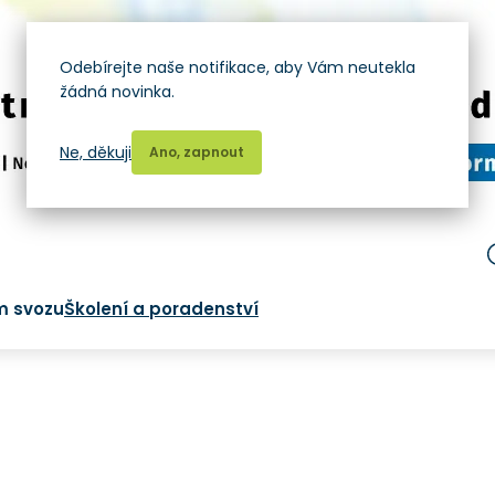
Odebírejte naše notifikace, aby Vám neutekla
žádná novinka.
Ne, děkuji
Ano, zapnout
m svozu
Školení a poradenství