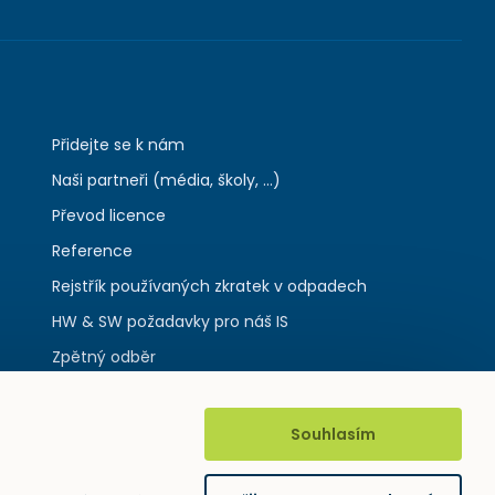
Přidejte se k nám
Naši partneři (média, školy, ...)
Převod licence
Reference
Rejstřík používaných zkratek v odpadech
HW & SW požadavky pro náš IS
Zpětný odběr
Souhlasím