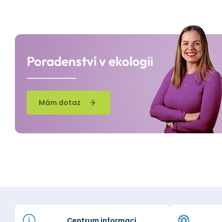
Poradenství v ekologii
Mám dotaz
Centrum informací