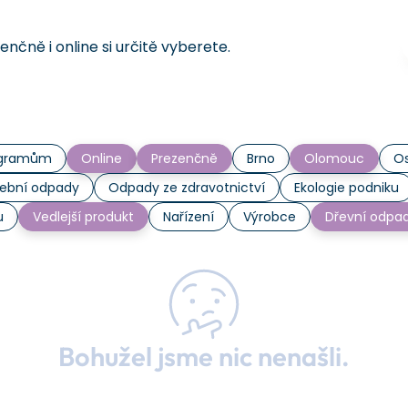
čně i online si určitě vyberete.
rogramům
Online
Prezenčně
Brno
Olomouc
Os
ební odpady
Odpady ze zdravotnictví
Ekologie podniku
u
Vedlejší produkt
Nařízení
Výrobce
Dřevní odpa
Bohužel jsme nic nenašli.