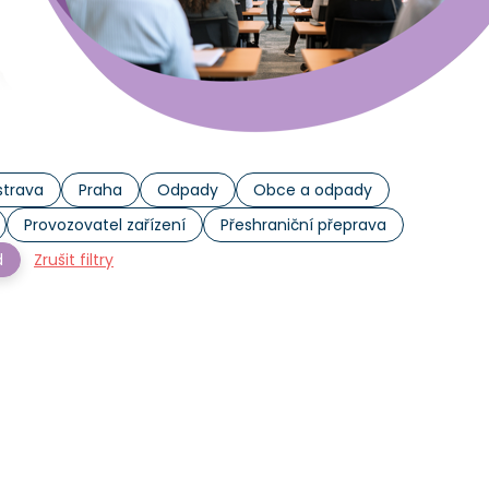
trava
Praha
Odpady
Obce a odpady
Provozovatel zařízení
Přeshraniční přeprava
d
Zrušit filtry