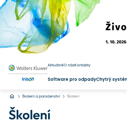
Aktuálně
O nás
Kontakty
Software pro odpady
Chytrý systé
Úvod
Školení a poradenství
Školení
Školení