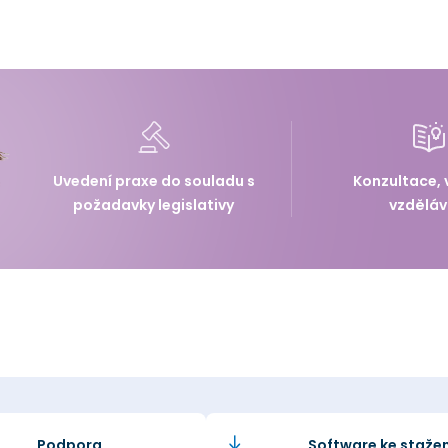
Uvedení praxe do souladu s
Konzultace, 
požadavky legislativy
vzděláv
Podpora
Software ke stažen