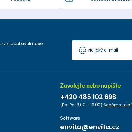
první dostávali naše
Zavolejte nebo napište
+420 485 102 698
(Po-Pa: 8.00 – 16.00)
Schéma telef
Software
envita@envita.cz