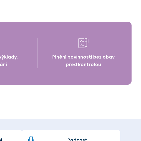
výklady,
Plnění povinností bez obav
ání
před kontrolou
í
Podcast