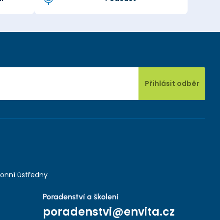
Přihlásit odběr
onní ústředny
Poradenství a školení
poradenstvi@envita.cz