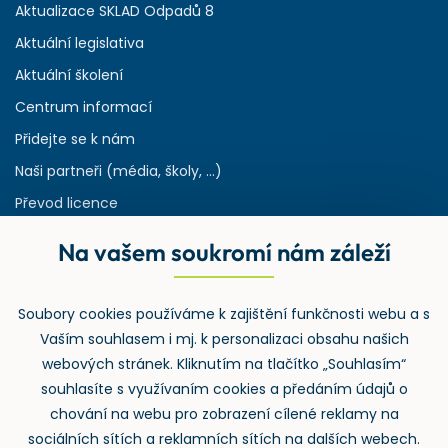
Aktualizace SKLAD Odpadů 8
Aktuální legislativa
Aktuální školení
Centrum informací
Přidejte se k nám
Naši partneři (média, školy, ...)
Převod licence
Reference
Na vašem soukromí nám záleží
Rejstřík používaných zkratek v odpadech
HW & SW požadavky pro náš IS
Soubory cookies používáme k zajištění funkčnosti webu a s
Zpětný odběr
Vaším souhlasem i mj. k personalizaci obsahu našich
webových stránek. Kliknutím na tlačítko „Souhlasím“
souhlasíte s využívaním cookies a předáním údajů o
chování na webu pro zobrazení cílené reklamy na
sociálních sítích a reklamních sítích na dalších webech.