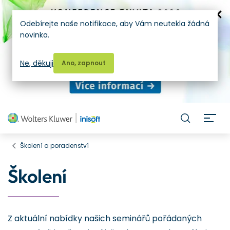
Odebírejte naše notifikace, aby Vám neutekla žádná
novinka.
Ne, děkuji
Ano, zapnout
H
Školení a poradenství
Školení
Z aktuální nabídky našich seminářů pořádaných