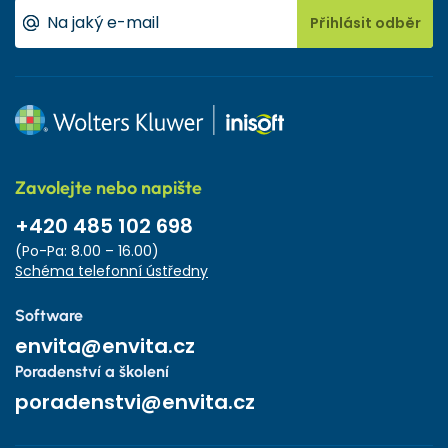
Přihlásit odběr
Zavolejte nebo napište
+420 485 102 698
(Po-Pa: 8.00 – 16.00)
Schéma telefonní ústředny
Software
envita@envita.cz
Poradenství a školení
poradenstvi@envita.cz