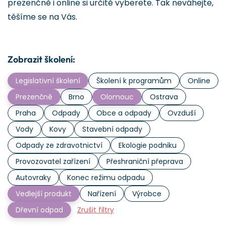
prezenčně i online si určitě vyberete. Tak neváhejte,
těšíme se na Vás.
Zobrazit školení:
Legislativní školení
Školení k programům
Online
Prezenčně
Brno
Olomouc
Ostrava
Praha
Odpady
Obce a odpady
Ovzduší
Vody
Kovy
Stavební odpady
Odpady ze zdravotnictví
Ekologie podniku
Provozovatel zařízení
Přeshraniční přeprava
Autovraky
Konec režimu odpadu
Vedlejší produkt
Nařízení
Výrobce
Dřevní odpad
Zrušit filtry