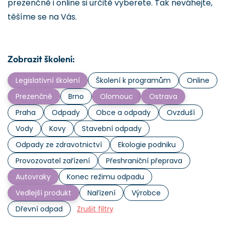
prezenčně i online si určitě vyberete. Tak neváhejte,
těšíme se na Vás.
Zobrazit školení:
Legislativní školení
Školení k programům
Online
Prezenčně
Brno
Olomouc
Ostrava
Praha
Odpady
Obce a odpady
Ovzduší
Vody
Kovy
Stavební odpady
Odpady ze zdravotnictví
Ekologie podniku
Provozovatel zařízení
Přeshraniční přeprava
Autovraky
Konec režimu odpadu
Vedlejší produkt
Nařízení
Výrobce
Dřevní odpad
Zrušit filtry