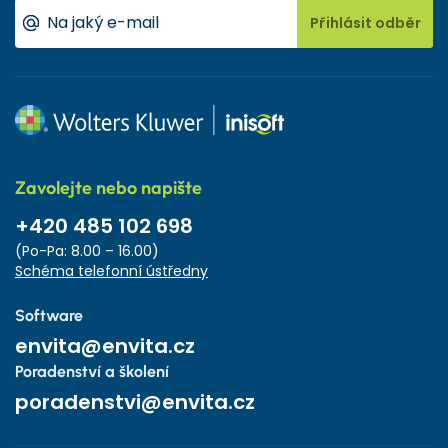
Přihlásit odběr
Zavolejte nebo napište
+420 485 102 698
(Po-Pa: 8.00 – 16.00)
Schéma telefonní ústředny
Software
envita@envita.cz
Poradenství a školení
poradenstvi@envita.cz