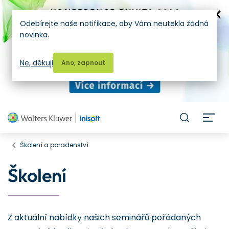
Odebírejte naše notifikace, aby Vám neutekla žádná
novinka.
Ne, děkuji
Ano, zapnout
H
Školení a poradenství
Školení
Z aktuální nabídky našich seminářů pořádaných