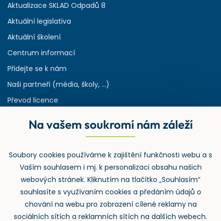
Aktualizace SKLAD Odpadů 8
Aktuální legislativa
Aktuální školení
Centrum informací
Přidejte se k nám
Naši partneři (média, školy, ...)
Převod licence
Reference
Na vašem soukromí nám záleží
Rejstřík používaných zkratek v odpadech
HW & SW požadavky pro náš IS
Soubory cookies používáme k zajištění funkčnosti webu a s
Zpětný odběr
Vaším souhlasem i mj. k personalizaci obsahu našich
webových stránek. Kliknutím na tlačítko „Souhlasím“
souhlasíte s využívaním cookies a předáním údajů o
chování na webu pro zobrazení cílené reklamy na
sociálních sítích a reklamních sítích na dalších webech.