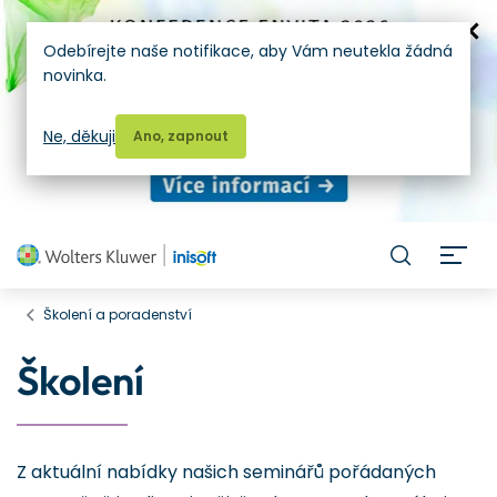
Odebírejte naše notifikace, aby Vám neutekla žádná
novinka.
Ne, děkuji
Ano, zapnout
H
Školení a poradenství
Školení
Z aktuální nabídky našich seminářů pořádaných