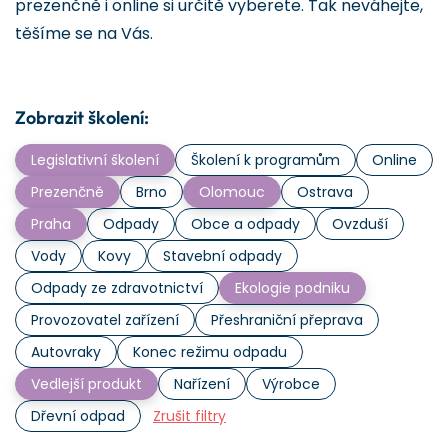
prezenčně i online si určitě vyberete. Tak neváhejte,
těšíme se na Vás.
Zobrazit školení:
Legislativní školení
Školení k programům
Online
Prezenčně
Brno
Olomouc
Ostrava
Praha
Odpady
Obce a odpady
Ovzduší
Vody
Kovy
Stavební odpady
Odpady ze zdravotnictví
Ekologie podniku
Provozovatel zařízení
Přeshraniční přeprava
Autovraky
Konec režimu odpadu
Vedlejší produkt
Nařízení
Výrobce
Dřevní odpad
Zrušit filtry