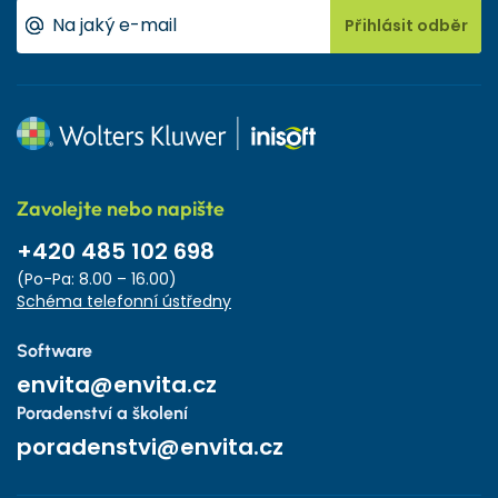
Přihlásit odběr
Zavolejte nebo napište
+420 485 102 698
(Po-Pa: 8.00 – 16.00)
Schéma telefonní ústředny
Software
envita@envita.cz
Poradenství a školení
poradenstvi@envita.cz