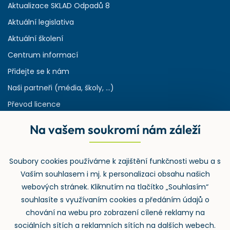
Aktualizace SKLAD Odpadů 8
Aktuální legislativa
Aktuální školení
Centrum informací
Přidejte se k nám
Naši partneři (média, školy, ...)
Převod licence
Reference
Na vašem soukromí nám záleží
Rejstřík používaných zkratek v odpadech
HW & SW požadavky pro náš IS
Soubory cookies používáme k zajištění funkčnosti webu a s
Zpětný odběr
Vaším souhlasem i mj. k personalizaci obsahu našich
webových stránek. Kliknutím na tlačítko „Souhlasím“
souhlasíte s využívaním cookies a předáním údajů o
chování na webu pro zobrazení cílené reklamy na
sociálních sítích a reklamních sítích na dalších webech.