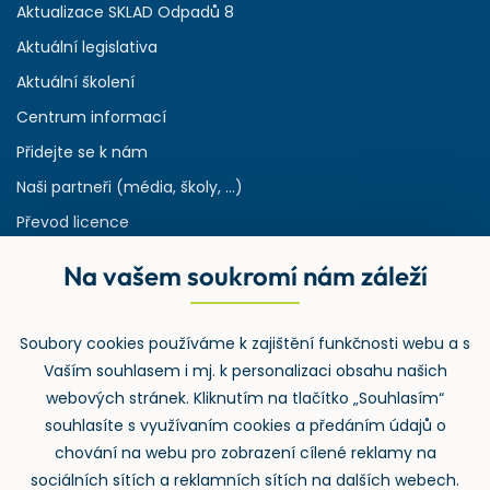
Aktualizace SKLAD Odpadů 8
Aktuální legislativa
Aktuální školení
Centrum informací
Přidejte se k nám
Naši partneři (média, školy, ...)
Převod licence
Reference
Na vašem soukromí nám záleží
Rejstřík používaných zkratek v odpadech
HW & SW požadavky pro náš IS
Soubory cookies používáme k zajištění funkčnosti webu a s
Zpětný odběr
Vaším souhlasem i mj. k personalizaci obsahu našich
webových stránek. Kliknutím na tlačítko „Souhlasím“
souhlasíte s využívaním cookies a předáním údajů o
chování na webu pro zobrazení cílené reklamy na
sociálních sítích a reklamních sítích na dalších webech.