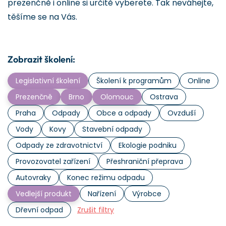
prezenčně i online si určitě vyberete. Tak neváhejte,
těšíme se na Vás.
Zobrazit školení:
Legislativní školení
Školení k programům
Online
Prezenčně
Brno
Olomouc
Ostrava
Praha
Odpady
Obce a odpady
Ovzduší
Vody
Kovy
Stavební odpady
Odpady ze zdravotnictví
Ekologie podniku
Provozovatel zařízení
Přeshraniční přeprava
Autovraky
Konec režimu odpadu
Vedlejší produkt
Nařízení
Výrobce
Dřevní odpad
Zrušit filtry