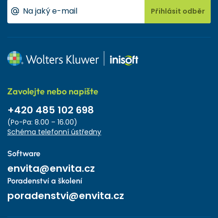
Přihlásit odběr
Zavolejte nebo napište
+420 485 102 698
(Po-Pa: 8.00 – 16.00)
Schéma telefonní ústředny
Software
envita@envita.cz
Poradenství a školení
poradenstvi@envita.cz