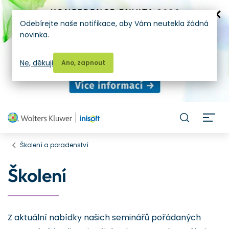
Odebírejte naše notifikace, aby Vám neutekla žádná
novinka.
Ne, děkuji
Ano, zapnout
H
Školení a poradenství
Školení
Z aktuální nabídky našich seminářů pořádaných