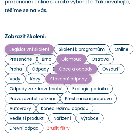
prezenčně i online si určitě vyberete. Tak neváhejte,
těšíme se na Vás.
Zobrazit školení:
Legislativní školení
Školení k programům
Online
Prezenčně
Brno
Olomouc
Ostrava
Praha
Odpady
Obce a odpady
Ovzduší
Vody
Kovy
Stavební odpady
Odpady ze zdravotnictví
Ekologie podniku
Provozovatel zařízení
Přeshraniční přeprava
Autovraky
Konec režimu odpadu
Vedlejší produkt
Nařízení
Výrobce
Dřevní odpad
Zrušit filtry