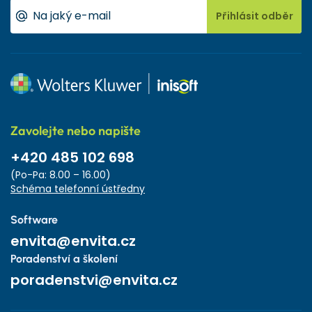
Přihlásit odběr
Zavolejte nebo napište
+420 485 102 698
(Po-Pa: 8.00 – 16.00)
Schéma telefonní ústředny
Software
envita@envita.cz
Poradenství a školení
poradenstvi@envita.cz