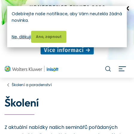
Odebírejte naše notifikace, aby Vám neutekla žádná
novinka.
Ne, děkuji
Ano, zapnout
H
Školení a poradenství
Školení
Z aktuální nabídky našich seminářů pořádaných