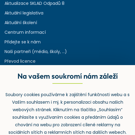
Aktualizace SKLAD Odpadů 8
Aktuální legislativa
Aktuální školení
Centrum informací
Přidejte se k nám
Naši partneři (média, školy, ...)
Převod licence
Reference
Na vašem soukromí nám záleží
Rejstřík používaných zkratek v odpadech
HW & SW požadavky pro náš IS
Soubory cookies používáme k zajištění funkčnosti webu a s
Zpětný odběr
Vaším souhlasem i mj. k personalizaci obsahu našich
webových stránek. Kliknutím na tlačítko „Souhlasím“
souhlasíte s využívaním cookies a předáním údajů o
chování na webu pro zobrazení cílené reklamy na
sociálních sítích a reklamních sítích na dalších webech.