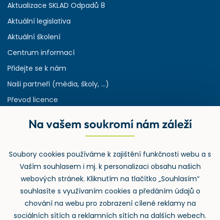
Aktualizace SKLAD Odpadů 8
Aktuální legislativa
Aktuální školení
Centrum informací
Přidejte se k nám
Naši partneři (média, školy, ...)
Převod licence
Reference
Na vašem soukromí nám záleží
Rejstřík používaných zkratek v odpadech
HW & SW požadavky pro náš IS
Soubory cookies používáme k zajištění funkčnosti webu a s
Zpětný odběr
Vaším souhlasem i mj. k personalizaci obsahu našich
webových stránek. Kliknutím na tlačítko „Souhlasím“
souhlasíte s využívaním cookies a předáním údajů o
chování na webu pro zobrazení cílené reklamy na
sociálních sítích a reklamních sítích na dalších webech.