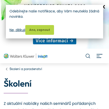
Odebírejte naše notifikace, aby Vám neutekla žádná
novinka.
Ne, děkuji
Ano, zapnout
H
Školení a poradenství
Školení
Z aktuální nabídky našich seminářů pořádaných