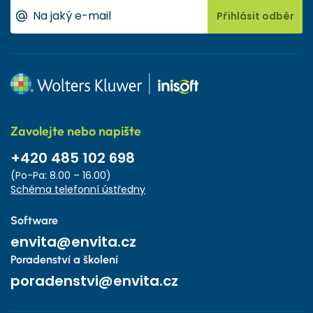
Přihlásit odběr
Zavolejte nebo napište
+420 485 102 698
(Po-Pa: 8.00 – 16.00)
Schéma telefonní ústředny
Software
envita@envita.cz
Poradenství a školení
poradenstvi@envita.cz