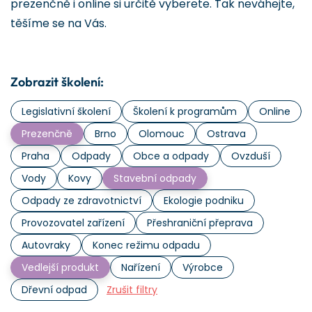
prezenčně i online si určitě vyberete. Tak neváhejte,
těšíme se na Vás.
Zobrazit školení:
Legislativní školení
Školení k programům
Online
Prezenčně
Brno
Olomouc
Ostrava
Praha
Odpady
Obce a odpady
Ovzduší
Vody
Kovy
Stavební odpady
Odpady ze zdravotnictví
Ekologie podniku
Provozovatel zařízení
Přeshraniční přeprava
Autovraky
Konec režimu odpadu
Vedlejší produkt
Nařízení
Výrobce
Dřevní odpad
Zrušit filtry