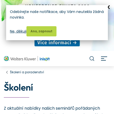
Odebírejte naše notifikace, aby Vám neutekla žádná
novinka.
Ne, děkuji
Ano, zapnout
H
Školení a poradenství
Školení
Z aktuální nabídky našich seminářů pořádaných