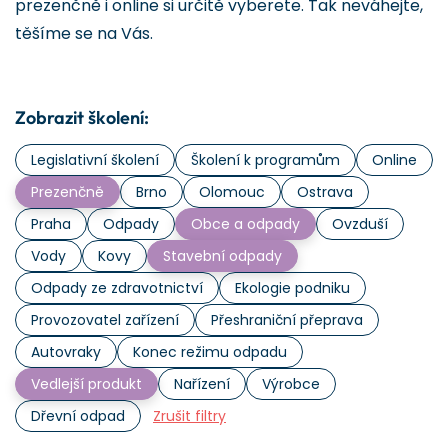
prezenčně i online si určitě vyberete. Tak neváhejte,
těšíme se na Vás.
Zobrazit školení:
Legislativní školení
Školení k programům
Online
Prezenčně
Brno
Olomouc
Ostrava
Praha
Odpady
Obce a odpady
Ovzduší
Vody
Kovy
Stavební odpady
Odpady ze zdravotnictví
Ekologie podniku
Provozovatel zařízení
Přeshraniční přeprava
Autovraky
Konec režimu odpadu
Vedlejší produkt
Nařízení
Výrobce
Dřevní odpad
Zrušit filtry