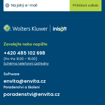
Přihlásit odběr
Zavolejte nebo napište
+420 485 102 698
(Po-Pa: 8.00 – 16.00)
Schéma telefonní ústředny
Software
envita@envita.cz
Poradenství a školení
poradenstvi@envita.cz