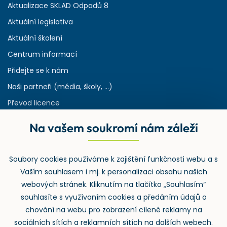
Aktualizace SKLAD Odpadů 8
Aktuální legislativa
Aktuální školení
Centrum informací
Přidejte se k nám
Naši partneři (média, školy, ...)
Převod licence
Reference
Na vašem soukromí nám záleží
Rejstřík používaných zkratek v odpadech
HW & SW požadavky pro náš IS
Soubory cookies používáme k zajištění funkčnosti webu a s
Zpětný odběr
Vaším souhlasem i mj. k personalizaci obsahu našich
webových stránek. Kliknutím na tlačítko „Souhlasím“
souhlasíte s využívaním cookies a předáním údajů o
chování na webu pro zobrazení cílené reklamy na
sociálních sítích a reklamních sítích na dalších webech.