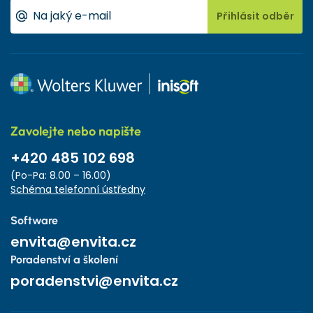
Přihlásit odběr
Zavolejte nebo napište
+420 485 102 698
(Po-Pa: 8.00 – 16.00)
Schéma telefonní ústředny
Software
envita@envita.cz
Poradenství a školení
poradenstvi@envita.cz