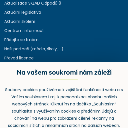
Aktualizace SKLAD Odpadů 8
Aktuální legislativa
Aktuální školení
Centrum informací
Přidejte se k nám
Naši partneři (média, školy, ...)
Převod licence
Reference
Na vašem soukromí nám záleží
Rejstřík používaných zkratek v odpadech
HW & SW požadavky pro náš IS
Soubory cookies používáme k zajištění funkčnosti webu a s
Zpětný odběr
Vaším souhlasem i mj. k personalizaci obsahu našich
webových stránek. Kliknutím na tlačítko „Souhlasím“
souhlasíte s využívaním cookies a předáním údajů o
chování na webu pro zobrazení cílené reklamy na
sociálních sítích a reklamních sítích na dalších webech.