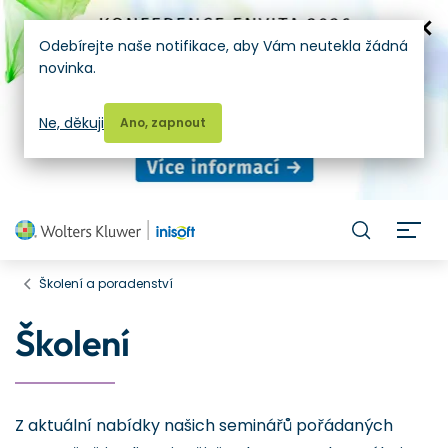
Odebírejte naše notifikace, aby Vám neutekla žádná
novinka.
Ne, děkuji
Ano, zapnout
H
Školení a poradenství
Školení
Z aktuální nabídky našich seminářů pořádaných