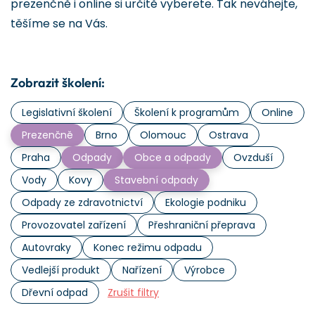
prezenčně i online si určitě vyberete. Tak neváhejte,
těšíme se na Vás.
Zobrazit školení:
Legislativní školení
Školení k programům
Online
Prezenčně
Brno
Olomouc
Ostrava
Praha
Odpady
Obce a odpady
Ovzduší
Vody
Kovy
Stavební odpady
Odpady ze zdravotnictví
Ekologie podniku
Provozovatel zařízení
Přeshraniční přeprava
Autovraky
Konec režimu odpadu
Vedlejší produkt
Nařízení
Výrobce
Dřevní odpad
Zrušit filtry