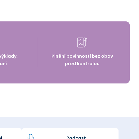
výklady,
Plnění povinností bez obav
ání
před kontrolou
í
Podcast