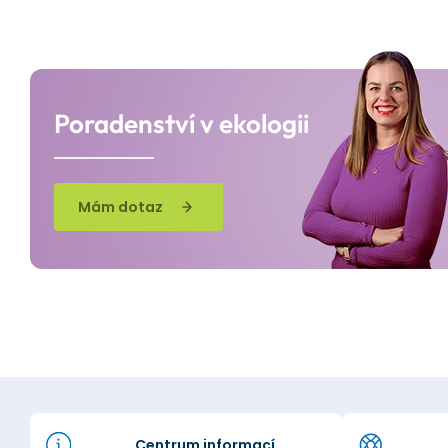
Poradenství v ekologii
Mám dotaz
Centrum informací