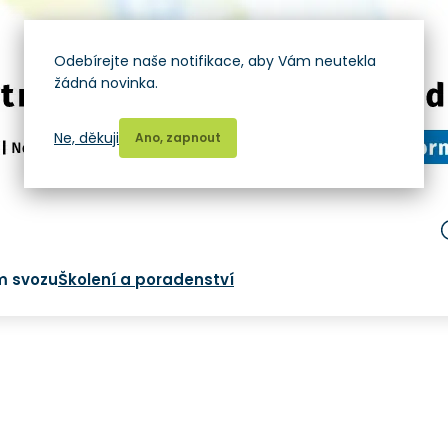
Odebírejte naše notifikace, aby Vám neutekla
žádná novinka.
Ne, děkuji
Ano, zapnout
m svozu
Školení a poradenství