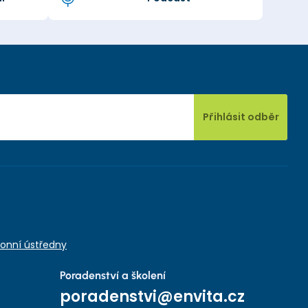
Přihlásit odběr
onní ústředny
Poradenství a školení
poradenstvi@envita.cz