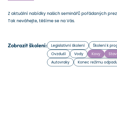
Z aktuální nabídky našich seminářů pořádaných prezen
Tak neváhejte, těšíme se na Vás.
Zobrazit školení:
Legislativní školení
Školení k p
Ovzduší
Vody
Kovy
Stav
Autovraky
Konec režimu odpad