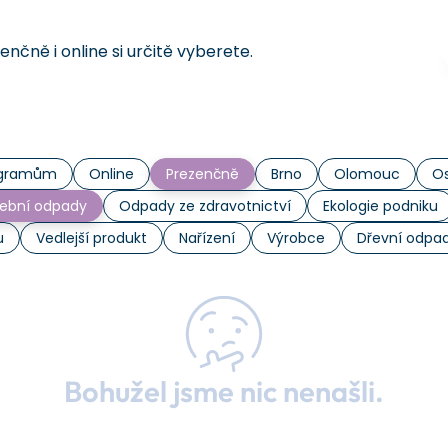
čně i online si určitě vyberete.
rogramům
Online
Prezenčně
Brno
Olomouc
Os
ební odpady
Odpady ze zdravotnictví
Ekologie podniku
u
Vedlejší produkt
Nařízení
Výrobce
Dřevní odpa
Bohužel jsme nic nenašli.