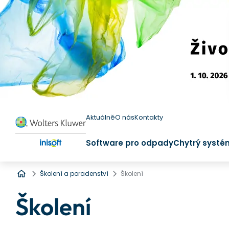
Aktuálně
O nás
Kontakty
Software pro odpady
Chytrý systé
Úvod
Školení a poradenství
Školení
Školení