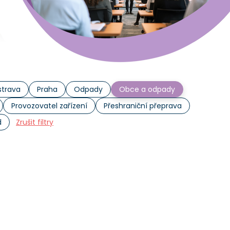
trava
Praha
Odpady
Obce a odpady
Provozovatel zařízení
Přeshraniční přeprava
d
Zrušit filtry