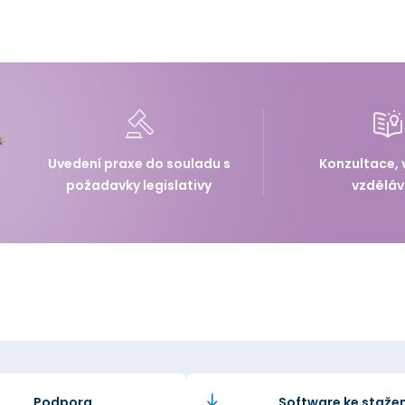
Uvedení praxe do souladu s
Konzultace, 
požadavky legislativy
vzděláv
Podpora
Software ke stažen