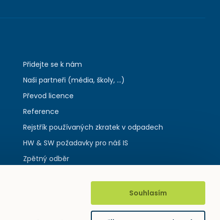
Přidejte se k nám
Naši partneři (média, školy, ...)
Převod licence
Reference
Rejstřík používaných zkratek v odpadech
HW & SW požadavky pro náš IS
Zpětný odběr
Souhlasím