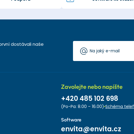
první dostávali naše
Zavolejte nebo napište
+420 485 102 698
(Po-Pa: 8.00 – 16.00)
Schéma telef
Software
envita@envita.cz