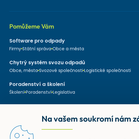
Pomůžeme Vám
Software pro odpady
Firmy
Státní správa
Obce a města
Chytrý systém svozu odpadů
Obce, města
Svozové společnosti
Logistické společnosti
Poradenství a školení
Školení
Poradenství
Legislativa
Na vašem soukromí nám zá