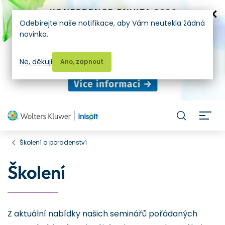
Odebírejte naše notifikace, aby Vám neutekla žádná
novinka.
Ne, děkuji
Ano, zapnout
H
Školení a poradenství
Školení
Z aktuální nabídky našich seminářů pořádaných