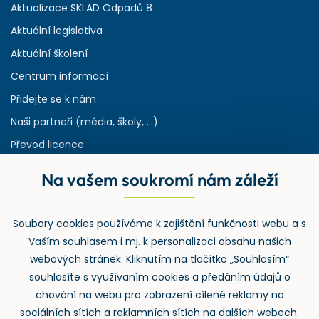
Aktualizace SKLAD Odpadů 8
Aktuální legislativa
Aktuální školení
Centrum informací
Přidejte se k nám
Naši partneři (média, školy, ...)
Převod licence
Reference
Na vašem soukromí nám záleží
Rejstřík používaných zkratek v odpadech
HW & SW požadavky pro náš IS
Soubory cookies používáme k zajištění funkčnosti webu a s
Zpětný odběr
Vaším souhlasem i mj. k personalizaci obsahu našich
webových stránek. Kliknutím na tlačítko „Souhlasím“
souhlasíte s využívaním cookies a předáním údajů o
chování na webu pro zobrazení cílené reklamy na
sociálních sítích a reklamních sítích na dalších webech.