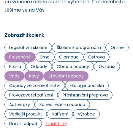
prezenčně i online si určitě vyberete. Tak neváhejte,
těšíme se na Vás.
Zobrazit školení:
Legislativní školení
Školení k programům
Online
Prezenčně
Brno
Olomouc
Ostrava
Praha
Odpady
Obce a odpady
Ovzduší
Vody
Kovy
Stavební odpady
Odpady ze zdravotnictví
Ekologie podniku
Provozovatel zařízení
Přeshraniční přeprava
Autovraky
Konec režimu odpadu
Vedlejší produkt
Nařízení
Výrobce
Dřevní odpad
Zrušit filtry