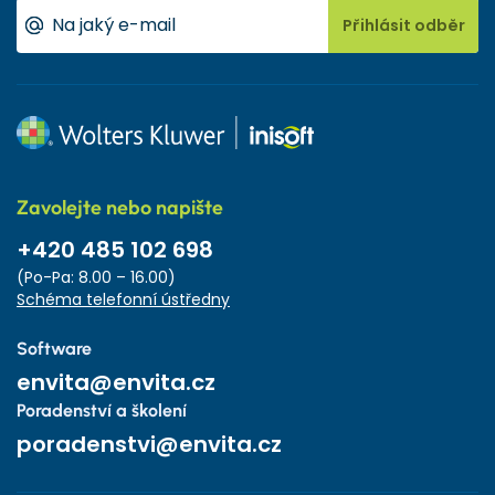
Přihlásit odběr
Zavolejte nebo napište
+420 485 102 698
(Po-Pa: 8.00 – 16.00)
Schéma telefonní ústředny
Software
envita@envita.cz
Poradenství a školení
poradenstvi@envita.cz