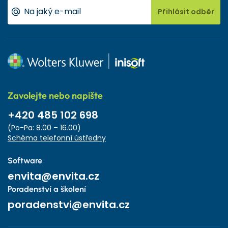
Přihlásit odběr
Zavolejte nebo napište
+420 485 102 698
(Po-Pa: 8.00 – 16.00)
Schéma telefonní ústředny
Software
envita@envita.cz
Poradenství a školení
poradenstvi@envita.cz