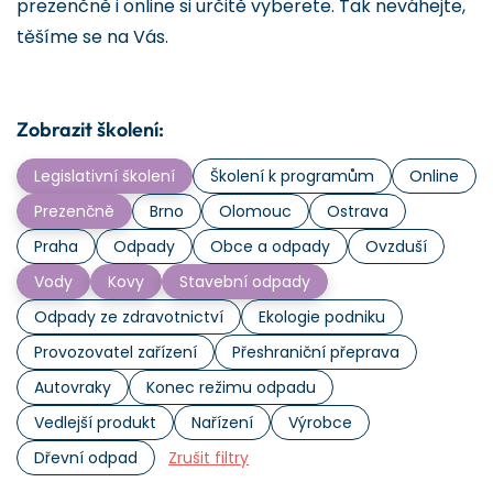
prezenčně i online si určitě vyberete. Tak neváhejte,
těšíme se na Vás.
Zobrazit školení:
Legislativní školení
Školení k programům
Online
Prezenčně
Brno
Olomouc
Ostrava
Praha
Odpady
Obce a odpady
Ovzduší
Vody
Kovy
Stavební odpady
Odpady ze zdravotnictví
Ekologie podniku
Provozovatel zařízení
Přeshraniční přeprava
Autovraky
Konec režimu odpadu
Vedlejší produkt
Nařízení
Výrobce
Dřevní odpad
Zrušit filtry