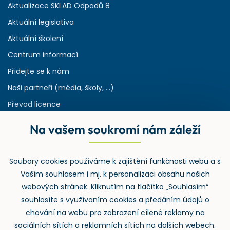
Aktualizace SKLAD Odpadů 8
Aktuální legislativa
Aktuální školení
Centrum informací
Přidejte se k nám
Naši partneři (média, školy, ...)
Převod licence
Reference
Na vašem soukromí nám záleží
Rejstřík používaných zkratek v odpadech
HW & SW požadavky pro náš IS
Soubory cookies používáme k zajištění funkčnosti webu a s
Zpětný odběr
Vaším souhlasem i mj. k personalizaci obsahu našich
webových stránek. Kliknutím na tlačítko „Souhlasím“
souhlasíte s využívaním cookies a předáním údajů o
chování na webu pro zobrazení cílené reklamy na
sociálních sítích a reklamních sítích na dalších webech.