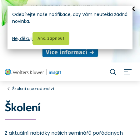
Odebírejte naše notifikace, aby Vám neutekla žádná
novinka.
Ne, děkuji
Ano, zapnout
H
Školení a poradenství
Školení
Z aktuální nabídky našich seminářů pořádaných