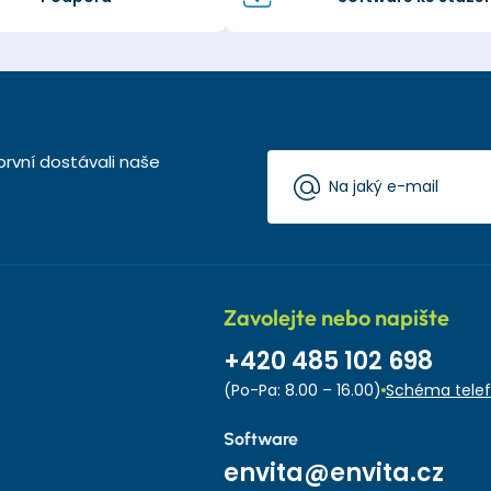
první dostávali naše
Zavolejte nebo napište
+420 485 102 698
(Po-Pa: 8.00 – 16.00)
Schéma telef
Software
envita@envita.cz