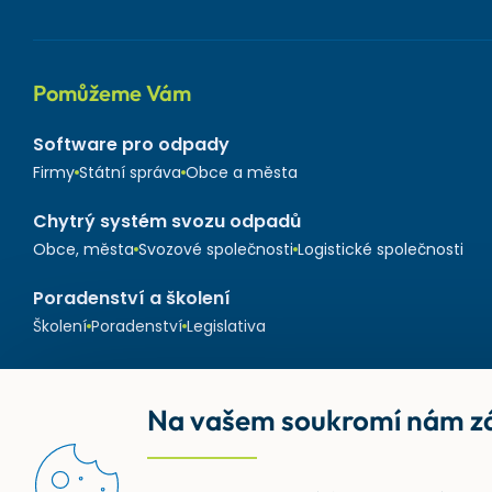
Pomůžeme Vám
Software pro odpady
Firmy
Státní správa
Obce a města
Chytrý systém svozu odpadů
Obce, města
Svozové společnosti
Logistické společnosti
Poradenství a školení
Školení
Poradenství
Legislativa
Na vašem soukromí nám zá