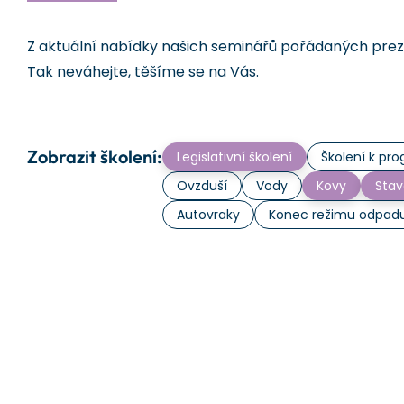
Z aktuální nabídky našich seminářů pořádaných prezen
Tak neváhejte, těšíme se na Vás.
Zobrazit školení:
Legislativní školení
Školení k p
Ovzduší
Vody
Kovy
Stav
Autovraky
Konec režimu odpad