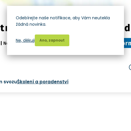
Odebírejte naše notifikace, aby Vám neutekla
žádná novinka.
Ne, děkuji
Ano, zapnout
m svozu
Školení a poradenství