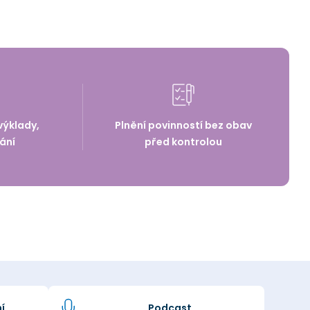
výklady,
Plnění povinností bez obav
ání
před kontrolou
í
Podcast