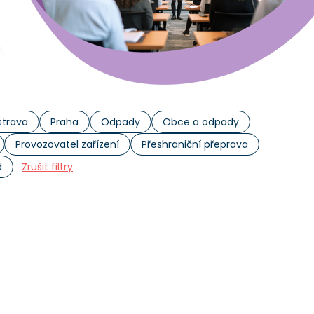
trava
Praha
Odpady
Obce a odpady
Provozovatel zařízení
Přeshraniční přeprava
d
Zrušit filtry