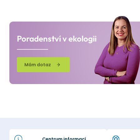
Poradenství v ekologii
Mám dotaz
Centrum informací