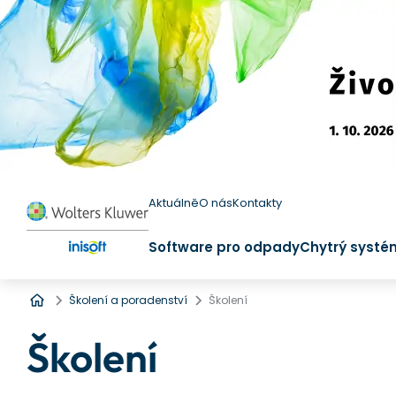
Aktuálně
O nás
Kontakty
Software pro odpady
Chytrý systé
Úvod
Školení a poradenství
Školení
Školení