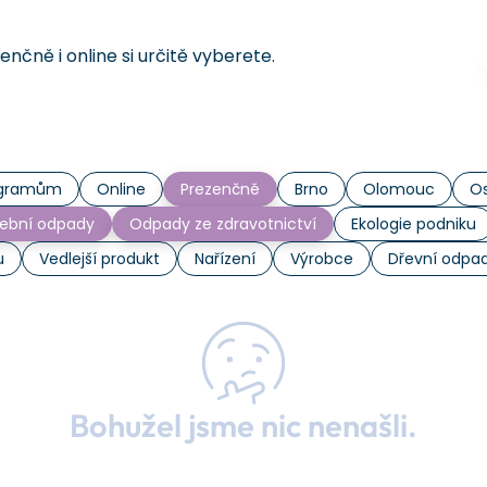
čně i online si určitě vyberete.
rogramům
Online
Prezenčně
Brno
Olomouc
Os
ební odpady
Odpady ze zdravotnictví
Ekologie podniku
u
Vedlejší produkt
Nařízení
Výrobce
Dřevní odpa
Bohužel jsme nic nenašli.