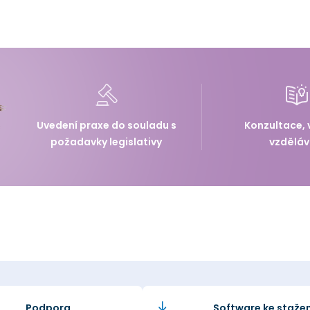
Uvedení praxe do souladu s
Konzultace, 
požadavky legislativy
vzděláv
Podpora
Software ke stažen