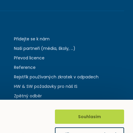
Přidejte se k nám
Naši partneři (média, školy, ...)
Převod licence
Reference
Rejstřík používaných zkratek v odpadech
HW & SW požadavky pro náš IS
Zpětný odběr
Souhlasím