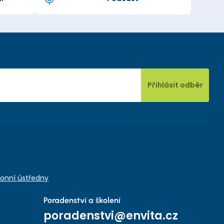
Přihlásit odběr
onní ústředny
Poradenství a školení
poradenstvi@envita.cz