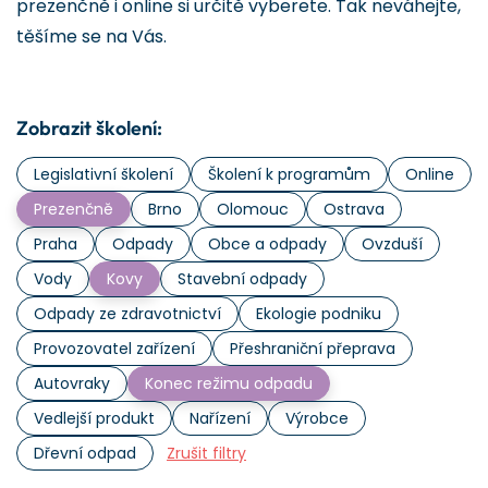
prezenčně i online si určitě vyberete. Tak neváhejte,
těšíme se na Vás.
Zobrazit školení:
Legislativní školení
Školení k programům
Online
Prezenčně
Brno
Olomouc
Ostrava
Praha
Odpady
Obce a odpady
Ovzduší
Vody
Kovy
Stavební odpady
Odpady ze zdravotnictví
Ekologie podniku
Provozovatel zařízení
Přeshraniční přeprava
Autovraky
Konec režimu odpadu
Vedlejší produkt
Nařízení
Výrobce
Dřevní odpad
Zrušit filtry