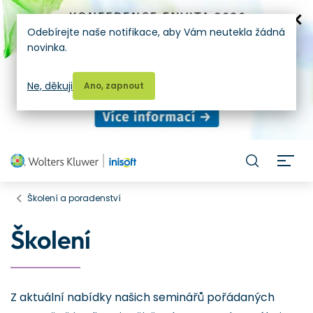
Odebírejte naše notifikace, aby Vám neutekla žádná
novinka.
Ne, děkuji
Ano, zapnout
H
Školení a poradenství
Školení
Z aktuální nabídky našich seminářů pořádaných