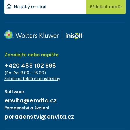
Přihlásit odběr
Zavolejte nebo napište
+420 485 102 698
(Po-Pa: 8.00 – 16.00)
Schéma telefonní ústředny
Software
envita@envita.cz
Poradenství a školení
poradenstvi@envita.cz