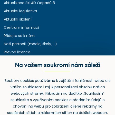
Aktualizace SKLAD Odpadů 8
Aktuální legislativa
Aktuální školení
Centrum informací
Přidejte se k nám
Naši partneři (média, školy, ...)
Převod licence
Reference
Na vašem soukromí nám záleží
Rejstřík používaných zkratek v odpadech
HW & SW požadavky pro náš IS
Soubory cookies používáme k zajištění funkčnosti webu a s
Zpětný odběr
Vaším souhlasem i mj. k personalizaci obsahu našich
webových stránek. Kliknutím na tlačítko „Souhlasím“
souhlasíte s využívaním cookies a předáním údajů o
chování na webu pro zobrazení cílené reklamy na
sociálních sítích a reklamních sítích na dalších webech.