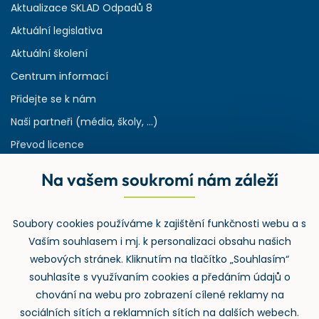
Aktualizace SKLAD Odpadů 8
Aktuální legislativa
Aktuální školení
Centrum informací
Přidejte se k nám
Naši partneři (média, školy, ...)
Převod licence
Reference
Na vašem soukromí nám záleží
Rejstřík používaných zkratek v odpadech
HW & SW požadavky pro náš IS
Soubory cookies používáme k zajištění funkčnosti webu a s
Zpětný odběr
Vaším souhlasem i mj. k personalizaci obsahu našich
webových stránek. Kliknutím na tlačítko „Souhlasím“
souhlasíte s využívaním cookies a předáním údajů o
chování na webu pro zobrazení cílené reklamy na
sociálních sítích a reklamních sítích na dalších webech.