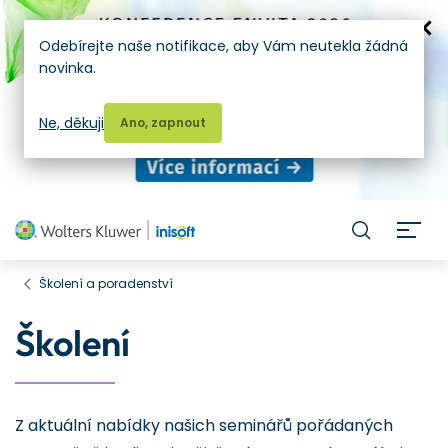
Odebírejte naše notifikace, aby Vám neutekla žádná
novinka.
Ne, děkuji
Ano, zapnout
H
Školení a poradenství
Školení
Z aktuální nabídky našich seminářů pořádaných