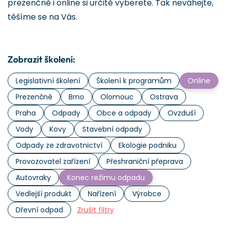
prezenčně i online si určitě vyberete. Tak neváhejte,
těšíme se na Vás.
Zobrazit školení:
Legislativní školení
Školení k programům
Online
Prezenčně
Brno
Olomouc
Ostrava
Praha
Odpady
Obce a odpady
Ovzduší
Vody
Kovy
Stavební odpady
Odpady ze zdravotnictví
Ekologie podniku
Provozovatel zařízení
Přeshraniční přeprava
Autovraky
Konec režimu odpadu
Vedlejší produkt
Nařízení
Výrobce
Dřevní odpad
Zrušit filtry