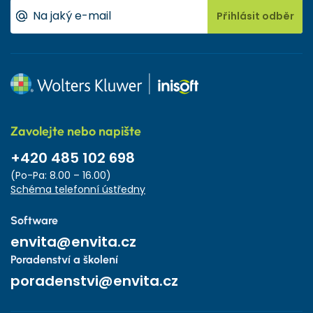
Přihlásit odběr
Zavolejte nebo napište
+420 485 102 698
(Po-Pa: 8.00 – 16.00)
Schéma telefonní ústředny
Software
envita@envita.cz
Poradenství a školení
poradenstvi@envita.cz