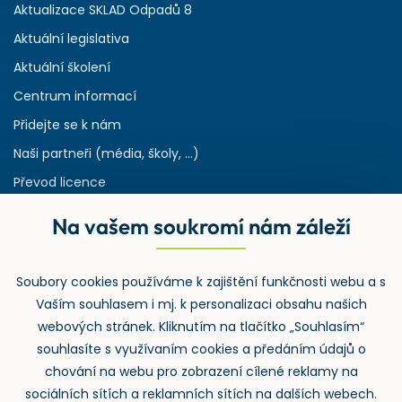
Aktualizace SKLAD Odpadů 8
Aktuální legislativa
Aktuální školení
Centrum informací
Přidejte se k nám
Naši partneři (média, školy, ...)
Převod licence
Reference
Na vašem soukromí nám záleží
Rejstřík používaných zkratek v odpadech
HW & SW požadavky pro náš IS
Soubory cookies používáme k zajištění funkčnosti webu a s
Zpětný odběr
Vaším souhlasem i mj. k personalizaci obsahu našich
webových stránek. Kliknutím na tlačítko „Souhlasím“
souhlasíte s využívaním cookies a předáním údajů o
chování na webu pro zobrazení cílené reklamy na
sociálních sítích a reklamních sítích na dalších webech.