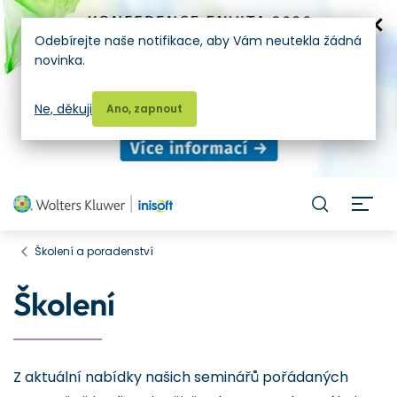
Odebírejte naše notifikace, aby Vám neutekla žádná
novinka.
Ne, děkuji
Ano, zapnout
H
Školení a poradenství
Školení
Z aktuální nabídky našich seminářů pořádaných