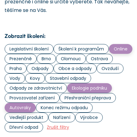
prezenčně i online si určitě vyberete. Tak neváhejte,
těšíme se na Vás.
Zobrazit školení:
Legislativní školení
Školení k programům
Online
Prezenčně
Brno
Olomouc
Ostrava
Praha
Odpady
Obce a odpady
Ovzduší
Vody
Kovy
Stavební odpady
Odpady ze zdravotnictví
Ekologie podniku
Provozovatel zařízení
Přeshraniční přeprava
Autovraky
Konec režimu odpadu
Vedlejší produkt
Nařízení
Výrobce
Dřevní odpad
Zrušit filtry