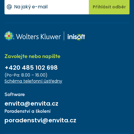
Přihlásit odběr
Zavolejte nebo napište
+420 485 102 698
(Po-Pa: 8.00 – 16.00)
Schéma telefonní ústředny
Software
envita@envita.cz
Poradenství a školení
poradenstvi@envita.cz