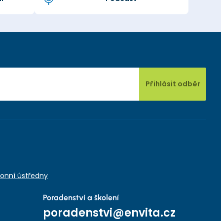
Přihlásit odběr
onní ústředny
Poradenství a školení
poradenstvi@envita.cz