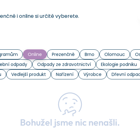
čně i online si určitě vyberete.
rogramům
Online
Prezenčně
Brno
Olomouc
Os
ební odpady
Odpady ze zdravotnictví
Ekologie podniku
u
Vedlejší produkt
Nařízení
Výrobce
Dřevní odpa
Bohužel jsme nic nenašli.