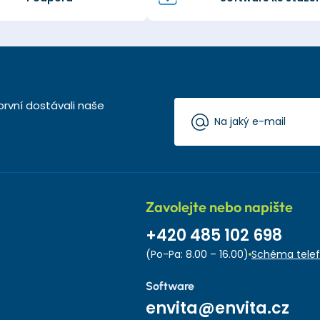
první dostávali naše
Zavolejte nebo napište
+420 485 102 698
(Po-Pa: 8.00 – 16.00)
Schéma telef
Software
envita@envita.cz