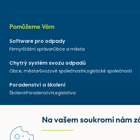
Pomůžeme Vám
Software pro odpady
Firmy
Státní správa
Obce a města
Chytrý systém svozu odpadů
Obce, města
Svozové společnosti
Logistické společnosti
Poradenství a školení
Školení
Poradenství
Legislativa
Na vašem soukromí nám zá