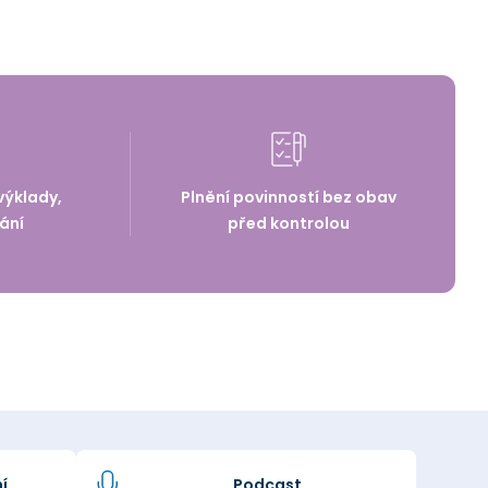
výklady,
Plnění povinností bez obav
ání
před kontrolou
í
Podcast