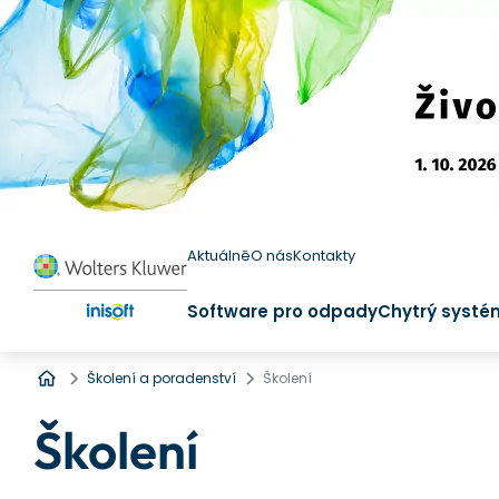
Aktuálně
O nás
Kontakty
Software pro odpady
Chytrý systé
Úvod
Školení a poradenství
Školení
Školení