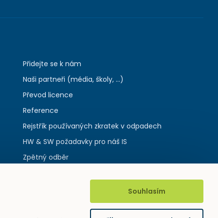
Přidejte se k nám
Naši partneři (média, školy, ...)
Převod licence
Reference
Rejstřík používaných zkratek v odpadech
HW & SW požadavky pro náš IS
Zpětný odběr
Souhlasím