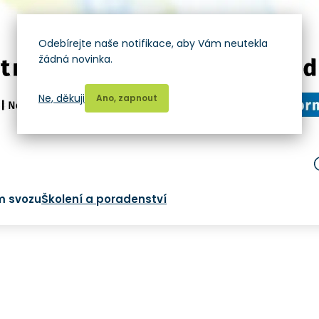
Odebírejte naše notifikace, aby Vám neutekla
žádná novinka.
Ne, děkuji
Ano, zapnout
m svozu
Školení a poradenství