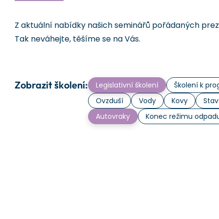
Z aktuální nabídky našich seminářů pořádaných prezen
Tak neváhejte, těšíme se na Vás.
Zobrazit školení:
Legislativní školení
Školení k p
Ovzduší
Vody
Kovy
Stav
Autovraky
Konec režimu odpad