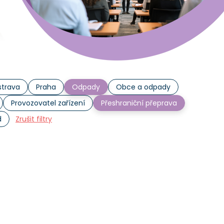
trava
Praha
Odpady
Obce a odpady
Provozovatel zařízení
Přeshraniční přeprava
d
Zrušit filtry