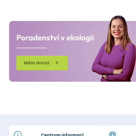
Poradenství v ekologii
Mám dotaz
Centrum informací