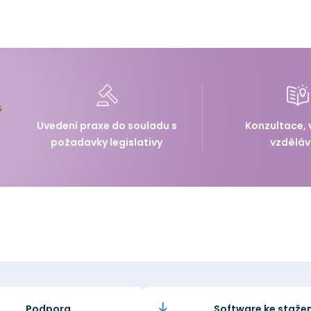
Uvedení praxe do souladu s
Konzultace, 
požadavky legislativy
vzděláv
Podpora
Software ke stažen