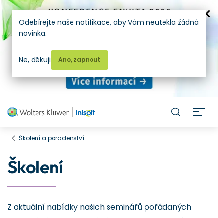
Odebírejte naše notifikace, aby Vám neutekla žádná
novinka.
Ne, děkuji
Ano, zapnout
H
Školení a poradenství
Školení
Z aktuální nabídky našich seminářů pořádaných