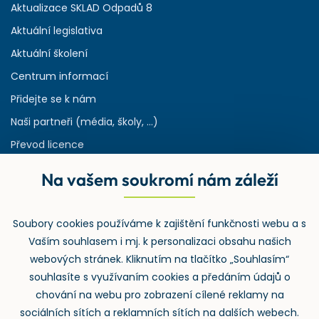
Aktualizace SKLAD Odpadů 8
Aktuální legislativa
Aktuální školení
Centrum informací
Přidejte se k nám
Naši partneři (média, školy, ...)
Převod licence
Reference
Na vašem soukromí nám záleží
Rejstřík používaných zkratek v odpadech
HW & SW požadavky pro náš IS
Soubory cookies používáme k zajištění funkčnosti webu a s
Zpětný odběr
Vaším souhlasem i mj. k personalizaci obsahu našich
webových stránek. Kliknutím na tlačítko „Souhlasím“
souhlasíte s využívaním cookies a předáním údajů o
chování na webu pro zobrazení cílené reklamy na
sociálních sítích a reklamních sítích na dalších webech.