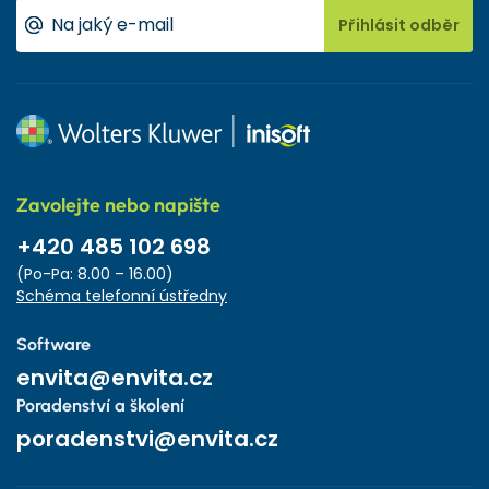
Přihlásit odběr
Zavolejte nebo napište
+420 485 102 698
(Po-Pa: 8.00 – 16.00)
Schéma telefonní ústředny
Software
envita@envita.cz
Poradenství a školení
poradenstvi@envita.cz