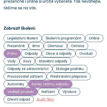
prezenčně i online si určitě vyberete. Tak neváhejte,
těšíme se na Vás.
Zobrazit školení:
Legislativní školení
Školení k programům
Online
Prezenčně
Brno
Olomouc
Ostrava
Praha
Odpady
Obce a odpady
Ovzduší
Vody
Kovy
Stavební odpady
Odpady ze zdravotnictví
Ekologie podniku
Provozovatel zařízení
Přeshraniční přeprava
Autovraky
Konec režimu odpadu
Vedlejší produkt
Nařízení
Výrobce
Dřevní odpad
Zrušit filtry