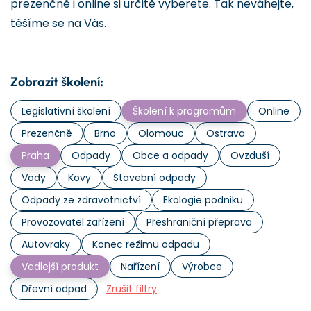
prezenčně i online si určitě vyberete. Tak neváhejte,
těšíme se na Vás.
Zobrazit školení:
Legislativní školení
Školení k programům
Online
Prezenčně
Brno
Olomouc
Ostrava
Praha
Odpady
Obce a odpady
Ovzduší
Vody
Kovy
Stavební odpady
Odpady ze zdravotnictví
Ekologie podniku
Provozovatel zařízení
Přeshraniční přeprava
Autovraky
Konec režimu odpadu
Vedlejší produkt
Nařízení
Výrobce
Dřevní odpad
Zrušit filtry