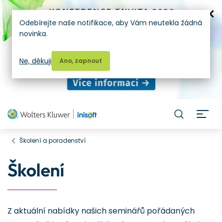
Odebírejte naše notifikace, aby Vám neutekla žádná
novinka.
Ne, děkuji
Ano, zapnout
H
Školení a poradenství
Školení
Z aktuální nabídky našich seminářů pořádaných