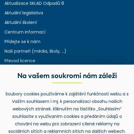
Aktualizace SKLAD Odpadů 8
Aktuální legislativa
Aktuální školení
Centrum informací
Přidejte se k nám
Naši partneři (média, školy, ...)
Převod licence
Reference
Na vašem soukromí nám záleží
Rejstřík používaných zkratek v odpadech
HW & SW požadavky pro náš IS
Soubory cookies používáme k zajištění funkčnosti webu a s
Zpětný odběr
Vaším souhlasem i mj. k personalizaci obsahu našich
webových stránek. Kliknutím na tlačítko „Souhlasím“
souhlasíte s využívaním cookies a předáním údajů o
chování na webu pro zobrazení cílené reklamy na
sociálních sítích a reklamních sítích na dalších webech.