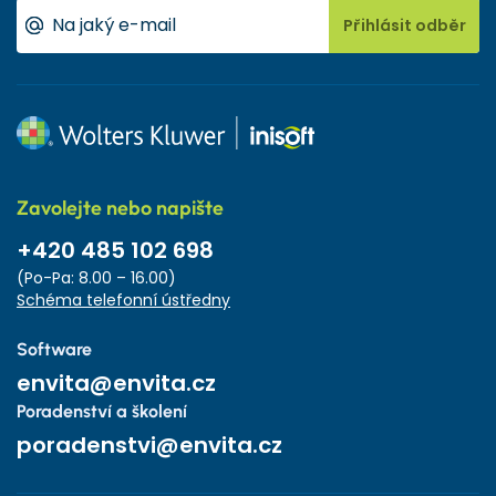
Přihlásit odběr
Zavolejte nebo napište
+420 485 102 698
(Po-Pa: 8.00 – 16.00)
Schéma telefonní ústředny
Software
envita@envita.cz
Poradenství a školení
poradenstvi@envita.cz