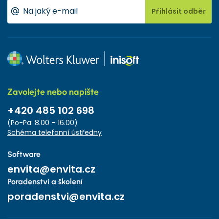
Přihlásit odběr
Zavolejte nebo napište
+420 485 102 698
(Po-Pa: 8.00 – 16.00)
Schéma telefonní ústředny
Software
envita@envita.cz
Poradenství a školení
poradenstvi@envita.cz