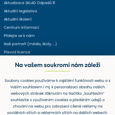
Aktualizace SKLAD Odpadů 8
Aktuální legislativa
Aktuální školení
Centrum informací
Přidejte se k nám
Naši partneři (média, školy, ...)
Převod licence
Reference
Na vašem soukromí nám záleží
Rejstřík používaných zkratek v odpadech
HW & SW požadavky pro náš IS
Soubory cookies používáme k zajištění funkčnosti webu a s
Zpětný odběr
Vaším souhlasem i mj. k personalizaci obsahu našich
webových stránek. Kliknutím na tlačítko „Souhlasím“
souhlasíte s využívaním cookies a předáním údajů o
chování na webu pro zobrazení cílené reklamy na
sociálních sítích a reklamních sítích na dalších webech.