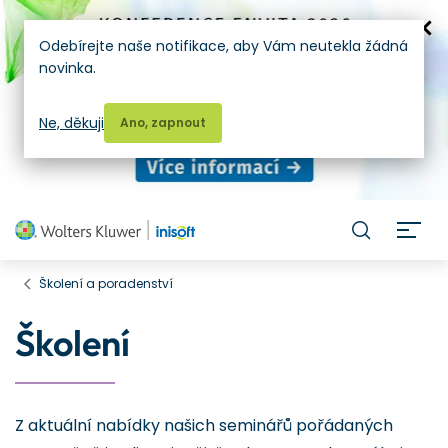
Odebírejte naše notifikace, aby Vám neutekla žádná
novinka.
Ne, děkuji
Ano, zapnout
H
Školení a poradenství
Školení
Z aktuální nabídky našich seminářů pořádaných