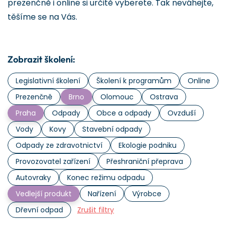
prezenčně i online si určitě vyberete. Tak neváhejte,
těšíme se na Vás.
Zobrazit školení:
Legislativní školení
Školení k programům
Online
Prezenčně
Brno
Olomouc
Ostrava
Praha
Odpady
Obce a odpady
Ovzduší
Vody
Kovy
Stavební odpady
Odpady ze zdravotnictví
Ekologie podniku
Provozovatel zařízení
Přeshraniční přeprava
Autovraky
Konec režimu odpadu
Vedlejší produkt
Nařízení
Výrobce
Dřevní odpad
Zrušit filtry