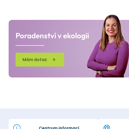
Poradenství v ekologii
Mám dotaz
Centrum informací