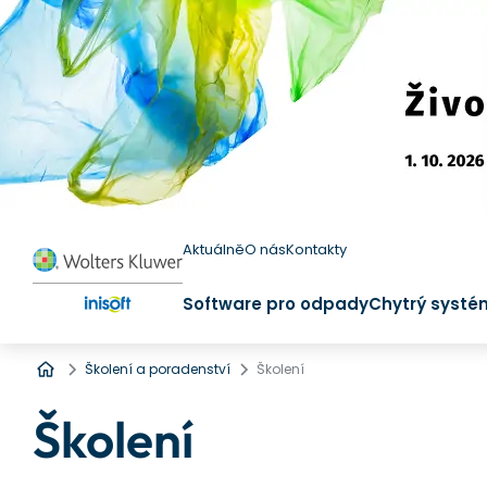
Aktuálně
O nás
Kontakty
Software pro odpady
Chytrý systé
Úvod
Školení a poradenství
Školení
Školení