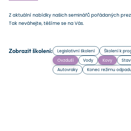
Z aktuální nabídky našich seminářů pořádaných prezen
Tak neváhejte, těšíme se na Vás.
Zobrazit školení:
Legislativní školení
Školení k p
Ovzduší
Vody
Kovy
Stav
Autovraky
Konec režimu odpad