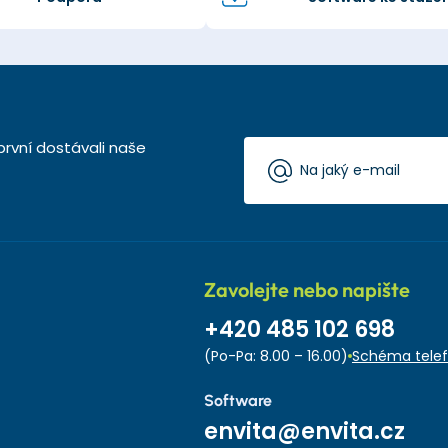
první dostávali naše
Zavolejte nebo napište
+420 485 102 698
(Po-Pa: 8.00 – 16.00)
Schéma telef
Software
envita@envita.cz