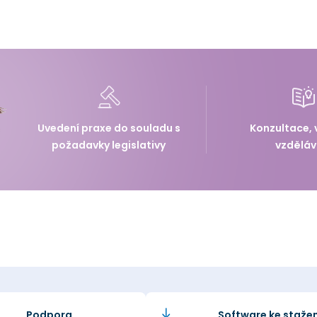
Uvedení praxe do souladu s
Konzultace, 
požadavky legislativy
vzděláv
Podpora
Software ke stažen