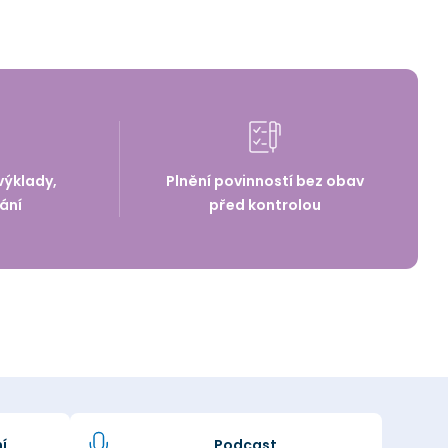
výklady,
Plnění povinností bez obav
ání
před kontrolou
í
Podcast