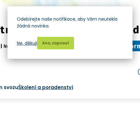
Odebírejte naše notifikace, aby Vám neutekla
žádná novinka.
Ne, děkuji
Ano, zapnout
m svozu
Školení a poradenství