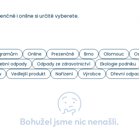
čně i online si určitě vyberete.
rogramům
Online
Prezenčně
Brno
Olomouc
Os
ební odpady
Odpady ze zdravotnictví
Ekologie podniku
u
Vedlejší produkt
Nařízení
Výrobce
Dřevní odpa
Bohužel jsme nic nenašli.