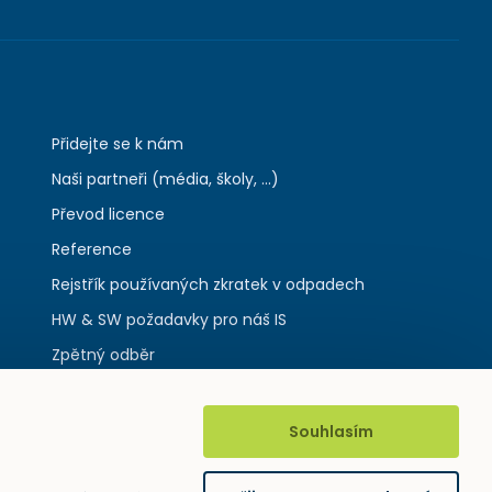
Přidejte se k nám
Naši partneři (média, školy, ...)
Převod licence
Reference
Rejstřík používaných zkratek v odpadech
HW & SW požadavky pro náš IS
Zpětný odběr
Souhlasím