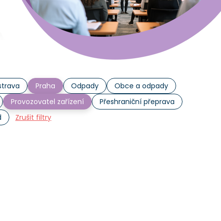
trava
Praha
Odpady
Obce a odpady
Provozovatel zařízení
Přeshraniční přeprava
d
Zrušit filtry