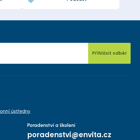
Přihlásit odběr
onní ústředny
Poradenství a školení
poradenstvi@envita.cz