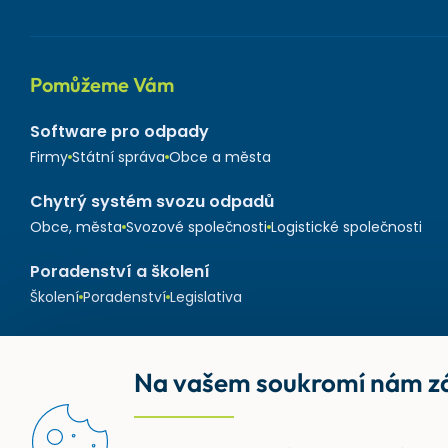
Pomůžeme Vám
Software pro odpady
Firmy
Státní správa
Obce a města
Chytrý systém svozu odpadů
Obce, města
Svozové společnosti
Logistické společnosti
Poradenství a školení
Školení
Poradenství
Legislativa
Na vašem soukromí nám zá