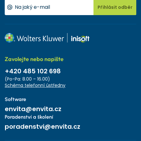
Přihlásit odběr
Zavolejte nebo napište
+420 485 102 698
(Po-Pa: 8.00 – 16.00)
Schéma telefonní ústředny
Software
envita@envita.cz
Poradenství a školení
poradenstvi@envita.cz