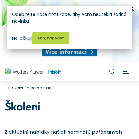
Odebírejte naše notifikace, aby Vám neutekla žádná
novinka.
Ne, děkuji
Ano, zapnout
H
Školení a poradenství
Školení
Z aktuální nabídky našich seminářů pořádaných