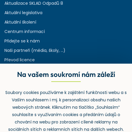
Aktualizace SKLAD Odpadů 8
Aktuální legislativa
Aktuální školení
Centrum informací
Přidejte se k nám
Naši partneři (média, školy, ...)
Převod licence
Reference
Na vašem soukromí nám záleží
Rejstřík používaných zkratek v odpadech
HW & SW požadavky pro náš IS
Soubory cookies používáme k zajištění funkčnosti webu a s
Zpětný odběr
Vaším souhlasem i mj. k personalizaci obsahu našich
webových stránek. Kliknutím na tlačítko „Souhlasím“
souhlasíte s využívaním cookies a předáním údajů o
chování na webu pro zobrazení cílené reklamy na
sociálních sítích a reklamních sítích na dalších webech.