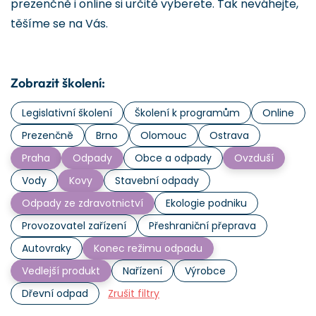
prezenčně i online si určitě vyberete. Tak neváhejte,
těšíme se na Vás.
Zobrazit školení:
Legislativní školení
Školení k programům
Online
Prezenčně
Brno
Olomouc
Ostrava
Praha
Odpady
Obce a odpady
Ovzduší
Vody
Kovy
Stavební odpady
Odpady ze zdravotnictví
Ekologie podniku
Provozovatel zařízení
Přeshraniční přeprava
Autovraky
Konec režimu odpadu
Vedlejší produkt
Nařízení
Výrobce
Dřevní odpad
Zrušit filtry